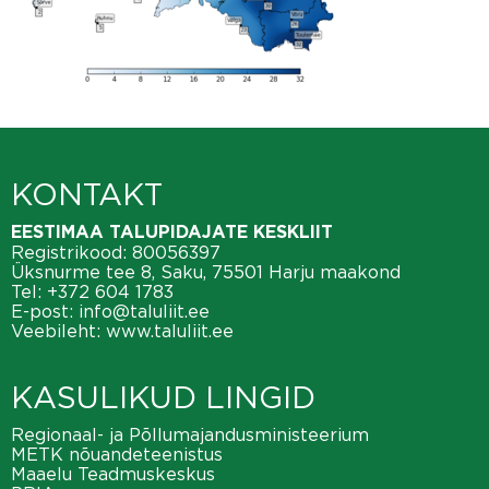
KONTAKT
EESTIMAA TALUPIDAJATE KESKLIIT
Registrikood: 80056397
Üksnurme tee 8, Saku, 75501 Harju maakond
Tel:
+372 604 1783
E-post:
info@taluliit.ee
Veebileht:
www.taluliit.ee
KASULIKUD LINGID
Regionaal- ja Põllumajandusministeerium
METK nõuandeteenistus
Maaelu Teadmuskeskus