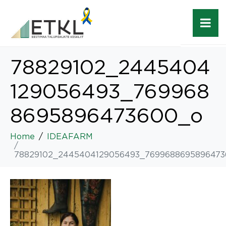
78829102_2445404
129056493_769968
8695896473600_o
Home
IDEAFARM
78829102_2445404129056493_7699688695896473