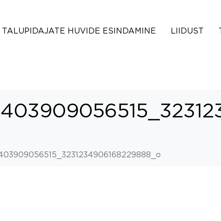
TALUPIDAJATE HUVIDE ESINDAMINE
LIIDUST
403909056515_32312
403909056515_3231234906168229888_o