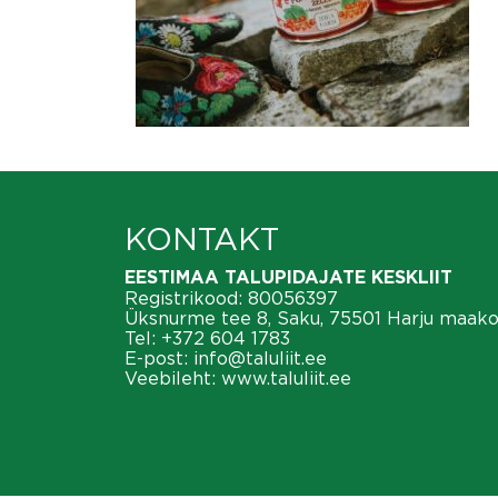
KONTAKT
EESTIMAA TALUPIDAJATE KESKLIIT
Registrikood: 80056397
Üksnurme tee 8, Saku, 75501 Harju maak
Tel:
+372 604 1783
E-post:
info@taluliit.ee
Veebileht:
www.taluliit.ee