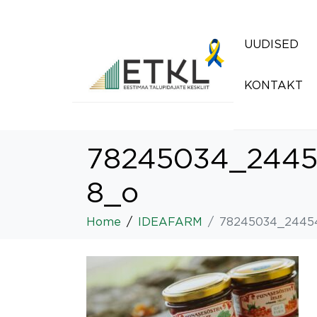
UUDISED
KONTAKT
78245034_2445
8_o
Home
IDEAFARM
78245034_2445