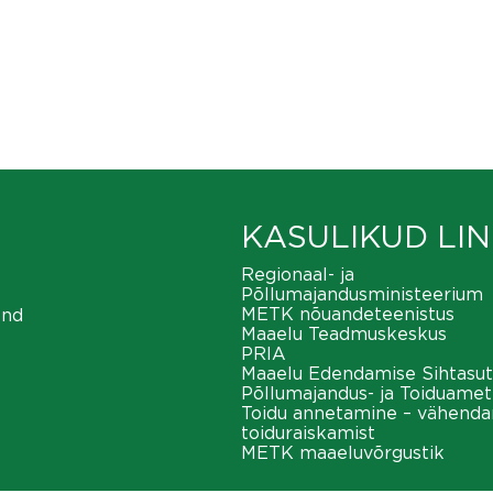
KASULIKUD LIN
Regionaal- ja
Põllumajandusministeerium
METK nõuandeteenistus
ond
Maaelu Teadmuskeskus
PRIA
Maaelu Edendamise Sihtasut
Põllumajandus- ja Toiduamet
Toidu annetamine – vähend
toiduraiskamist
METK maaeluvõrgustik