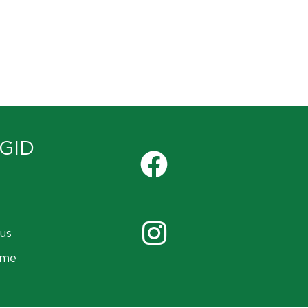
GID
us
ame