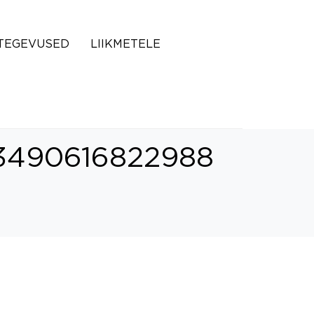
TEGEVUSED
LIIKMETELE
3490616822988