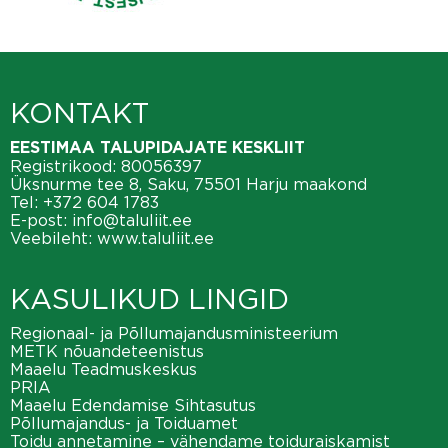
KONTAKT
EESTIMAA TALUPIDAJATE KESKLIIT
Registrikood: 80056397
Üksnurme tee 8, Saku, 75501 Harju maakond
Tel:
+372 604 1783
E-post:
info@taluliit.ee
Veebileht:
www.taluliit.ee
KASULIKUD LINGID
Regionaal- ja Põllumajandusministeerium
METK nõuandeteenistus
Maaelu Teadmuskeskus
PRIA
Maaelu Edendamise Sihtasutus
Põllumajandus- ja Toiduamet
Toidu annetamine – vähendame toiduraiskamist