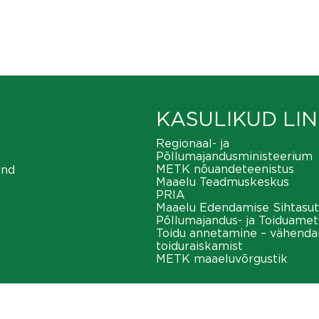
KASULIKUD LIN
Regionaal- ja
Põllumajandusministeerium
METK nõuandeteenistus
ond
Maaelu Teadmuskeskus
PRIA
Maaelu Edendamise Sihtasut
Põllumajandus- ja Toiduamet
Toidu annetamine – vähend
toiduraiskamist
METK maaeluvõrgustik