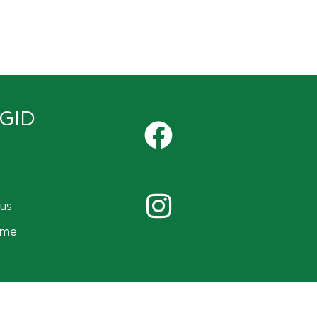
GID
us
ame