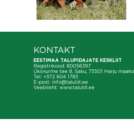
KONTAKT
EESTIMAA TALUPIDAJATE KESKLIIT
Registrikood: 80056397
Üksnurme tee 8, Saku, 75501 Harju maak
Tel:
+372 604 1783
E-post:
info@taluliit.ee
Veebileht:
www.taluliit.ee