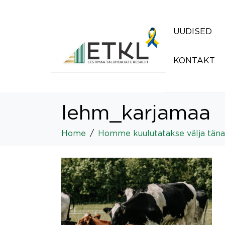
UUDISED
KONTAKT
lehm_karjamaa
Home
Homme kuulutatakse välja tän