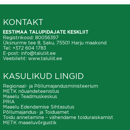
KONTAKT
EESTIMAA TALUPIDAJATE KESKLIIT
Registrikood: 80056397
Üksnurme tee 8, Saku, 75501 Harju maakond
Tel:
+372 604 1783
E-post:
info@taluliit.ee
Veebileht:
www.taluliit.ee
KASULIKUD LINGID
Regionaal- ja Põllumajandusministeerium
METK nõuandeteenistus
Maaelu Teadmuskeskus
PRIA
Maaelu Edendamise Sihtasutus
Põllumajandus- ja Toiduamet
Toidu annetamine – vähendame toiduraiskamist
METK maaeluvõrgustik