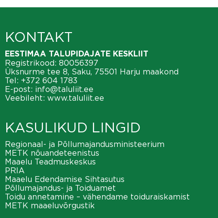
KONTAKT
EESTIMAA TALUPIDAJATE KESKLIIT
Registrikood: 80056397
Üksnurme tee 8, Saku, 75501 Harju maakond
Tel:
+372 604 1783
E-post:
info@taluliit.ee
Veebileht:
www.taluliit.ee
KASULIKUD LINGID
Regionaal- ja Põllumajandusministeerium
METK nõuandeteenistus
Maaelu Teadmuskeskus
PRIA
Maaelu Edendamise Sihtasutus
Põllumajandus- ja Toiduamet
Toidu annetamine – vähendame toiduraiskamist
METK maaeluvõrgustik