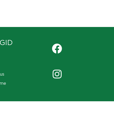
GID
us
ame