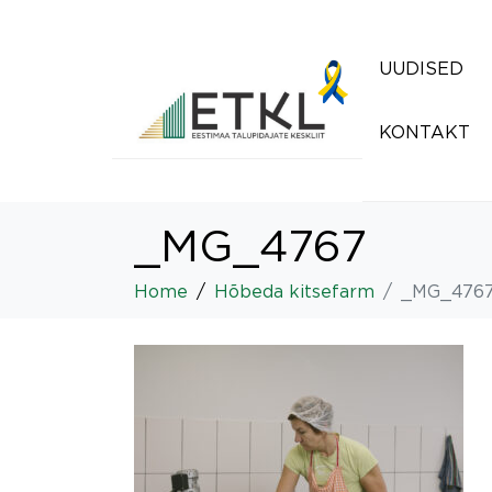
UUDISED
KONTAKT
_MG_4767
Home
Hõbeda kitsefarm
_MG_476