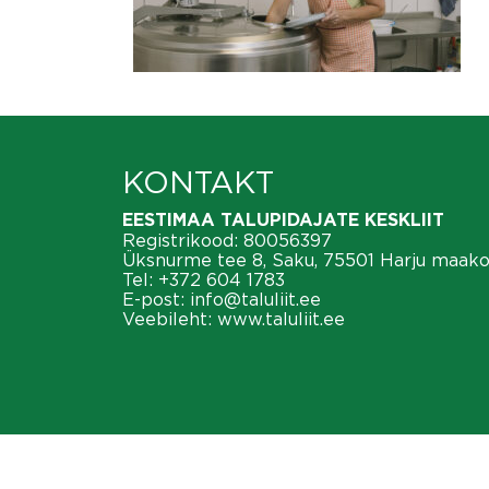
KONTAKT
EESTIMAA TALUPIDAJATE KESKLIIT
Registrikood: 80056397
Üksnurme tee 8, Saku, 75501 Harju maak
Tel:
+372 604 1783
E-post:
info@taluliit.ee
Veebileht:
www.taluliit.ee