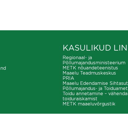
KASULIKUD LIN
Regionaal- ja
Põllumajandusministeerium
METK nõuandeteenistus
ond
Maaelu Teadmuskeskus
PRIA
Maaelu Edendamise Sihtasut
Põllumajandus- ja Toiduamet
Toidu annetamine – vähend
toiduraiskamist
METK maaeluvõrgustik