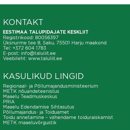
KONTAKT
EESTIMAA TALUPIDAJATE KESKLIIT
Registrikood: 80056397
Üksnurme tee 8, Saku, 75501 Harju maakond
Tel:
+372 604 1783
E-post:
info@taluliit.ee
Veebileht:
www.taluliit.ee
KASULIKUD LINGID
Regionaal- ja Põllumajandusministeerium
METK nõuandeteenistus
Maaelu Teadmuskeskus
PRIA
Maaelu Edendamise Sihtasutus
Põllumajandus- ja Toiduamet
Toidu annetamine – vähendame toiduraiskamist
METK maaeluvõrgustik