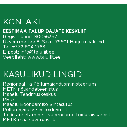
KONTAKT
EESTIMAA TALUPIDAJATE KESKLIIT
Registrikood: 80056397
Üksnurme tee 8, Saku, 75501 Harju maakond
Tel:
+372 604 1783
E-post:
info@taluliit.ee
Veebileht:
www.taluliit.ee
KASULIKUD LINGID
Regionaal- ja Põllumajandusministeerium
METK nõuandeteenistus
Maaelu Teadmuskeskus
PRIA
Maaelu Edendamise Sihtasutus
Põllumajandus- ja Toiduamet
Toidu annetamine – vähendame toiduraiskamist
METK maaeluvõrgustik