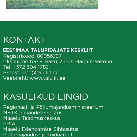
KONTAKT
EESTIMAA TALUPIDAJATE KESKLIIT
Registrikood: 80056397
Üksnurme tee 8, Saku, 75501 Harju maakond
Tel:
+372 604 1783
E-post:
info@taluliit.ee
Veebileht:
www.taluliit.ee
KASULIKUD LINGID
Regionaal- ja Põllumajandusministeerium
METK nõuandeteenistus
Maaelu Teadmuskeskus
PRIA
Maaelu Edendamise Sihtasutus
Põllumajandus- ja Toiduamet