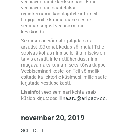
veebiseminaride keskkonnas. Enne
veebiseminari saadetakse
registreerunud kasutajatele infomeil
lingiga, mille kaudu pääseb enne
seminari algust veebiseminari
keskkonda.
Seminari on võimalik jälgida oma
arvutist töökohal, kodus või mujal Teile
sobivas kohas ning selle jälgimiseks on
tarvis arvutit, internetiühendust ning
mugavamaks kuulamiseks kõrvaklappe.
Veebiseminari kestel on Teil võimalik
esitada ka lektorile küsimusi, mille saate
kirjutada vestluse kasti.
Lisainfot
veebiseminari kohta saab
küsida kirjutades
liina.aru@aripaev.ee
.
november 20, 2019
SCHEDULE