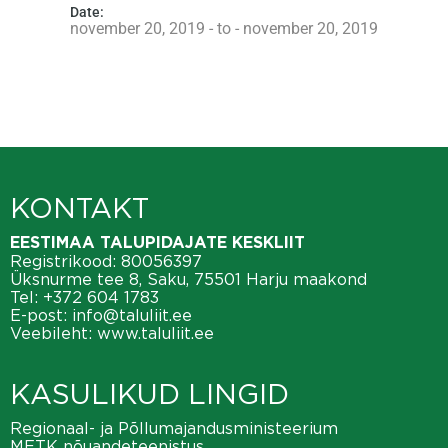
Date:
november 20, 2019 - to - november 20, 2019
KONTAKT
EESTIMAA TALUPIDAJATE KESKLIIT
Registrikood: 80056397
Üksnurme tee 8, Saku, 75501 Harju maakond
Tel:
+372 604 1783
E-post:
info@taluliit.ee
Veebileht:
www.taluliit.ee
KASULIKUD LINGID
Regionaal- ja Põllumajandusministeerium
METK nõuandeteenistus