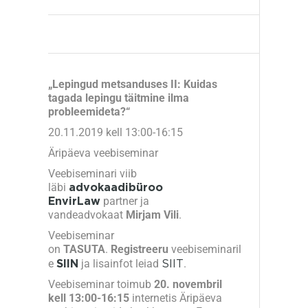
„Lepingud metsanduses II: Kuidas
tagada lepingu täitmine ilma
probleemideta?“
20.11.2019 kell 13:00-16:15
Äripäeva veebiseminar
Veebiseminari viib
läbi
advokaadibüroo
partner ja
EnvirLaw
vandeadvokaat
Mirjam Vili
.
Veebiseminar
on
TASUTA
.
Registreeru
veebiseminaril
e
ja lisainfot leiad
SIIT
.
SIIN
Veebiseminar toimub
20. novembril
kell
13:00-16:15
internetis Äripäeva