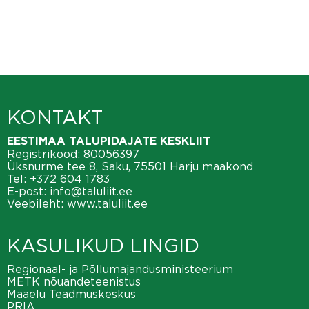
KONTAKT
EESTIMAA TALUPIDAJATE KESKLIIT
Registrikood: 80056397
Üksnurme tee 8, Saku, 75501 Harju maakond
Tel:
+372 604 1783
E-post:
info@taluliit.ee
Veebileht:
www.taluliit.ee
KASULIKUD LINGID
Regionaal- ja Põllumajandusministeerium
METK nõuandeteenistus
Maaelu Teadmuskeskus
PRIA