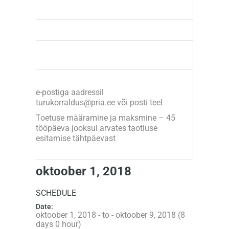
e-postiga aadressil
turukorraldus@pria.ee või posti teel
Toetuse määramine ja maksmine – 45
tööpäeva jooksul arvates taotluse
esitamise tähtpäevast
oktoober 1, 2018
SCHEDULE
Date:
oktoober 1, 2018 - to - oktoober 9, 2018 (8
days 0 hour)