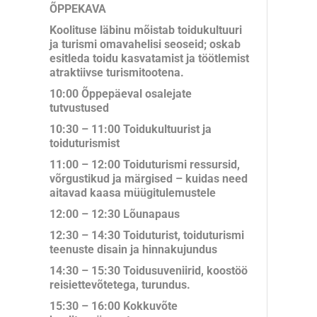
ÕPPEKAVA
Koolituse läbinu mõistab toidukultuuri
ja turismi omavahelisi seoseid; oskab
esitleda toidu kasvatamist ja töötlemist
atraktiivse turismitootena.
10:00 Õppepäeval osalejate
tutvustused
10:30 – 11:00 Toidukultuurist ja
toiduturismist
11:00 – 12:00 Toiduturismi ressursid,
võrgustikud ja märgised – kuidas need
aitavad kaasa müügitulemustele
12:00 – 12:30 Lõunapaus
12:30 – 14:30 Toiduturist, toiduturismi
teenuste disain ja hinnakujundus
14:30 – 15:30 Toidusuveniirid, koostöö
reisiettevõtetega, turundus.
15:30 – 16:00 Kokkuvõte