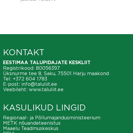
KONTAKT
EESTIMAA TALUPIDAJATE KESKLIIT
Registrikood: 80056397
Üksnurme tee 8, Saku, 75501 Harju maakond
Tel:
+372 604 1783
E-post:
info@taluliit.ee
Veebileht:
www.taluliit.ee
KASULIKUD LINGID
Regionaal- ja Põllumajandusministeerium
METK nõuandeteenistus
Maaelu Teadmuskeskus