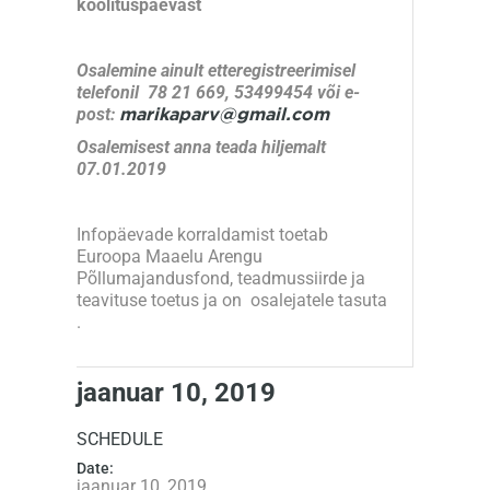
koolituspäevast
Osalemine ainult etteregistreerimisel
telefonil 78 21 669, 53499454 või e-
post:
marikaparv@gmail.com
Osalemisest anna teada hiljemalt
07.01.2019
Infopäevade korraldamist toetab
Euroopa Maaelu Arengu
Põllumajandusfond, teadmussiirde ja
teavituse toetus ja on osalejatele tasuta
.
jaanuar 10, 2019
SCHEDULE
Date:
jaanuar 10, 2019