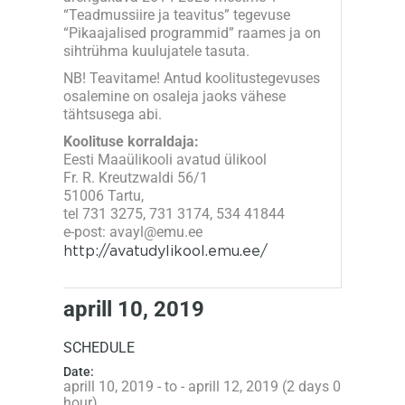
“Teadmussiire ja teavitus” tegevuse
“Pikaajalised programmid” raames ja on
sihtrühma kuulujatele tasuta.
NB! Teavitame! Antud koolitustegevuses
osalemine on osaleja jaoks vähese
tähtsusega abi.
Koolituse korraldaja:
Eesti Maaülikooli avatud ülikool
Fr. R. Kreutzwaldi 56/1
51006 Tartu,
tel 731 3275, 731 3174, 534 41844
e-post: avayl@emu.ee
http://avatudylikool.emu.ee/
aprill 10, 2019
SCHEDULE
Date:
aprill 10, 2019 - to - aprill 12, 2019 (2 days 0
hour)