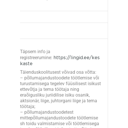
Täpsem info ja
registreerumine:
https://lingid.ee/kes
kaste
Täienduskoolitusest võivad osa võtta:
– põllumajandustoodete töötlemise või
turustamisega tegelev füüsilisest isikust
ettevõtja ja tema töötaja ning
eraõigusliku juriidilise isiku osanik,
aktsionär, liige, juhtorgani liige ja tema
töötaja;
– põllumajandustoodetest
mittepõllumajandustoodete töötlemise
sh toidu valmistamise või töötlemisega