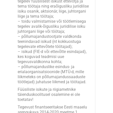
tegelev füüsilisest isikust ettevõtja ja
tema töötaja ning eraõigusliku juriidilise
isiku osanik, aktsionär, liige, juhtorgani
liige ja tema töötaja;
– toidu valmistamise või töötlemisega
tegelev avalik-õigusliku juriidilise isiku
juhtorgani liige või töötaja;
– põllumajandustootjate valdkonda
teenindavad isikud (nt kokkuostuga
tegelevate ettevõtete töötajad);
– isikud (FIE-d või ettevõtte esindajad),
kes koguvad teadmisi uue
tegevusvaldkonna kohta;
– põllumajanduslike esindus- ja
erialaorganisatsioonide (MTÜ-d, mille
liikmeteks on põllumajandussaaduste
töötlejad) juhatuse liikmed ja töötajad.
Füüsiliste isikute ja riigiametnike
täienduskoolitusel osalemine ei ole
toetatav!
Tegevust finantseeritakse Eesti maaelu
arengukava 2014-2020 meetme 1