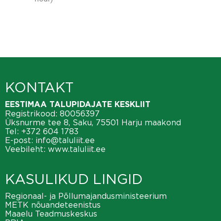
KONTAKT
EESTIMAA TALUPIDAJATE KESKLIIT
Registrikood: 80056397
Üksnurme tee 8, Saku, 75501 Harju maakond
Tel:
+372 604 1783
E-post:
info@taluliit.ee
Veebileht:
www.taluliit.ee
KASULIKUD LINGID
Regionaal- ja Põllumajandusministeerium
METK nõuandeteenistus
Maaelu Teadmuskeskus