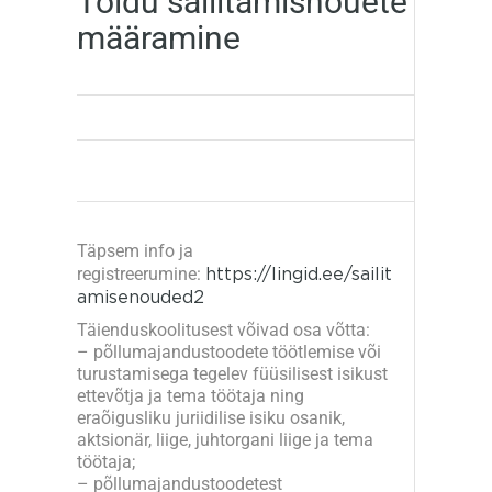
Toidu säilitamisnõuete
määramine
Täpsem info ja
registreerumine:
https://lingid.ee/sailit
amisenouded2
Täienduskoolitusest võivad osa võtta:
– põllumajandustoodete töötlemise või
turustamisega tegelev füüsilisest isikust
ettevõtja ja tema töötaja ning
eraõigusliku juriidilise isiku osanik,
aktsionär, liige, juhtorgani liige ja tema
töötaja;
– põllumajandustoodetest