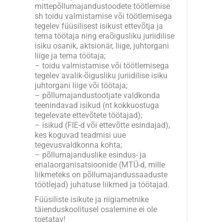
mittepõllumajandustoodete töötlemise
sh toidu valmistamise või töötlemisega
tegelev füüsilisest isikust ettevõtja ja
tema töötaja ning eraõigusliku juriidilise
isiku osanik, aktsionär, liige, juhtorgani
liige ja tema töötaja;
– toidu valmistamise või töötlemisega
tegelev avalik-õigusliku juriidilise isiku
juhtorgani liige või töötaja;
– põllumajandustootjate valdkonda
teenindavad isikud (nt kokkuostuga
tegelevate ettevõtete töötajad);
– isikud (FIE-d või ettevõtte esindajad),
kes koguvad teadmisi uue
tegevusvaldkonna kohta;
– põllumajanduslike esindus- ja
erialaorganisatsioonide (MTÜ-d, mille
liikmeteks on põllumajandussaaduste
töötlejad) juhatuse liikmed ja töötajad.
Füüsiliste isikute ja riigiametnike
täienduskoolitusel osalemine ei ole
toetatav!