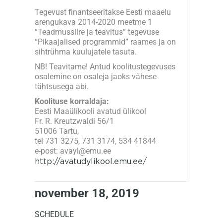
Tegevust finantseeritakse Eesti maaelu
arengukava 2014-2020 meetme 1
“Teadmussiire ja teavitus” tegevuse
“Pikaajalised programmid” raames ja on
sihtrühma kuulujatele tasuta.
NB! Teavitame! Antud koolitustegevuses
osalemine on osaleja jaoks vähese
tähtsusega abi.
Koolituse korraldaja:
Eesti Maaülikooli avatud ülikool
Fr. R. Kreutzwaldi 56/1
51006 Tartu,
tel 731 3275, 731 3174, 534 41844
e-post: avayl@emu.ee
http://avatudylikool.emu.ee/
november 18, 2019
SCHEDULE