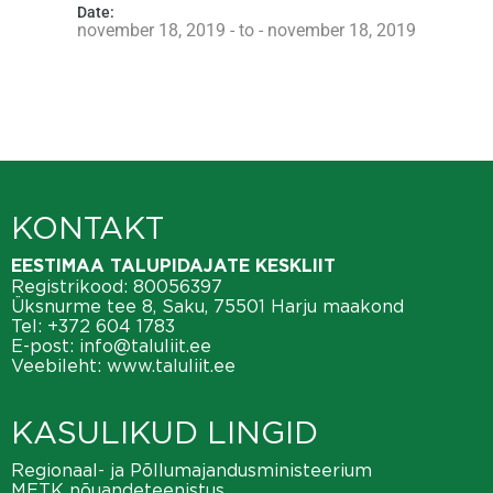
Date:
november 18, 2019 - to - november 18, 2019
KONTAKT
EESTIMAA TALUPIDAJATE KESKLIIT
Registrikood: 80056397
Üksnurme tee 8, Saku, 75501 Harju maakond
Tel:
+372 604 1783
E-post:
info@taluliit.ee
Veebileht:
www.taluliit.ee
KASULIKUD LINGID
Regionaal- ja Põllumajandusministeerium
METK nõuandeteenistus