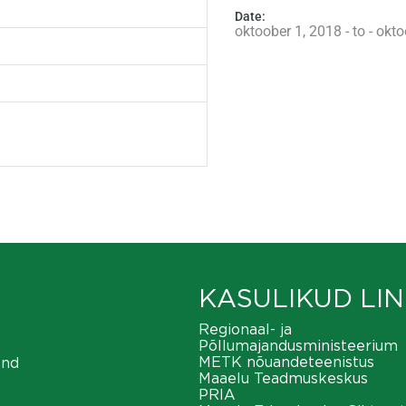
Date:
oktoober 1, 2018 - to - okt
KASULIKUD LIN
Regionaal- ja
Põllumajandusministeerium
METK nõuandeteenistus
ond
Maaelu Teadmuskeskus
PRIA