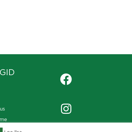
GID
us
ame