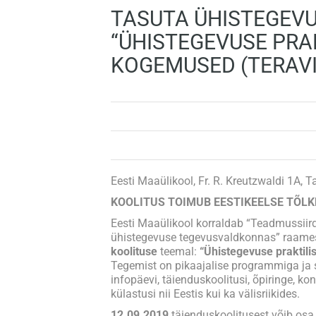
TASUTA ÜHISTEGEVU
“ÜHISTEGEVUSE PRA
KOGEMUSED (TERAVIL
Eesti Maaülikool, Fr. R. Kreutzwaldi 1A, 
KOOLITUS TOIMUB EESTIKEELSE TÕLK
Eesti Maaülikool korraldab “Teadmussiir
ühistegevuse tegevusvaldkonnas” raam
koolituse
teemal:
“Ühistegevuse praktili
Tegemist on pikaajalise programmiga ja
infopäevi, täienduskoolitusi, õpiringe, ko
külastusi nii Eestis kui ka välisriikides.
12.09.2019
täienduskoolitusest võib os