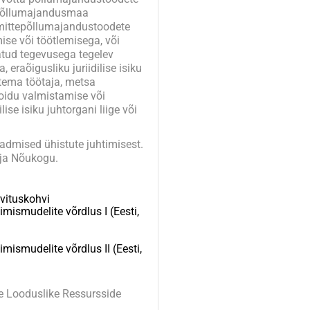
, põllumajandusmaa
mittepõllumajandustoodete
ise või töötlemisega, või
tud tegevusega tegelev
, eraõigusliku juriidilise isiku
a tema töötaja, metsa
toidu valmistamise või
lise isiku juhtorgani liige või
admised ühistute juhtimisest.
 ja Nõukogu.
rvituskohvi
imismudelite võrdlus I (Eesti,
imismudelite võrdlus II (Eesti,
e Looduslike Ressursside