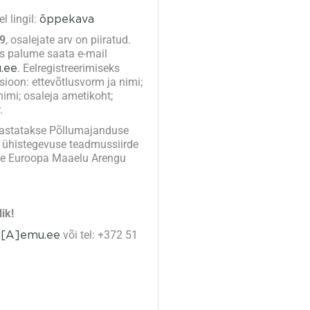
 lingil:
õppekava
9
, osalejate arv on piiratud.
ks palume saata e-mail
u.ee
. Eelregistreerimiseks
sioon: ettevõtlusvorm ja nimi;
nimi; osaleja ametikoht;
.
dastatakse Põllumajanduse
na ühistegevuse teadmussiirde
kse Euroopa Maaelu Arengu
ik!
lli[A]emu.ee
või tel: +372 51