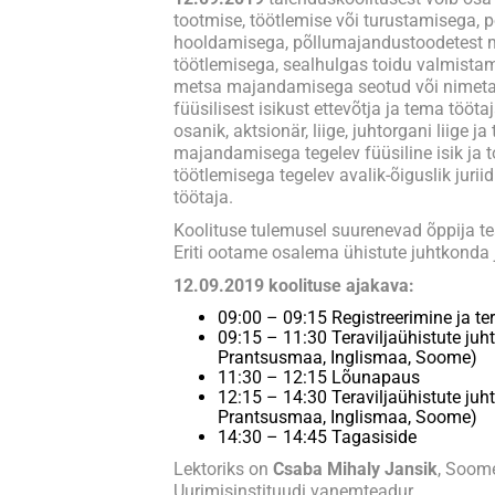
tootmise, töötlemise või turustamisega
hooldamisega, põllumajandustoodetest 
töötlemisega, sealhulgas toidu valmistam
metsa majandamisega seotud või nimeta
füüsilisest isikust ettevõtja ja tema töötaja
osanik, aktsionär, liige, juhtorgani liige j
majandamisega tegelev füüsiline isik ja 
töötlemisega tegelev avalik-õiguslik juriidi
töötaja.
Koolituse tulemusel suurenevad õppija te
Eriti ootame osalema ühistute juhtkonda
12.09.2019 koolituse ajakava:
09:00 – 09:15 Registreerimine ja te
09:15 – 11:30 Teraviljaühistute juht
Prantsusmaa, Inglismaa, Soome)
11:30 – 12:15 Lõunapaus
12:15 – 14:30 Teraviljaühistute juht
Prantsusmaa, Inglismaa, Soome)
14:30 – 14:45 Tagasiside
Lektoriks on
Csaba Mihaly Jansik
, Soom
Uurimisinstituudi vanemteadur.