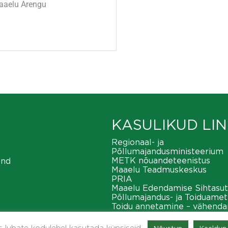
Maaelu Arengu
KASULIKUD LIN
Regionaal- ja
Põllumajandusministeerium
METK nõuandeteenistus
ond
Maaelu Teadmuskeskus
PRIA
Maaelu Edendamise Sihtasut
Põllumajandus- ja Toiduamet
Toidu annetamine – vähend
toiduraiskamist
METK maaeluvõrgustik
as lubate kodulehel kasutada küpsiseid.