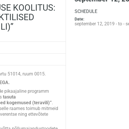
SE KOOLITUS:
SCHEDULE
KTILISED
Date:
september 12, 2019 - to - 
I)”
Tartu 51014, ruum 0015.
EGA.
de pikaajaline programm
es
tasuta
sed kogemused (teravili)”
.
 selle raames toimub mitmeid
nverentse ning ettevõtete
a võtta põllumajandustoodete