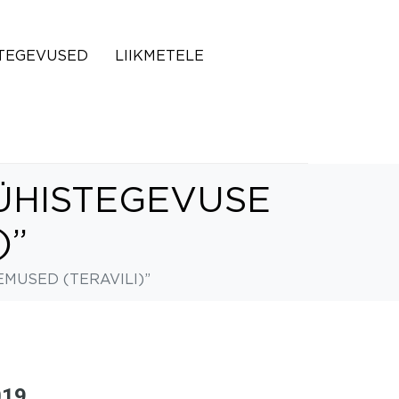
TEGEVUSED
LIIKMETELE
“ÜHISTEGEVUSE
)”
MUSED (TERAVILI)”
019