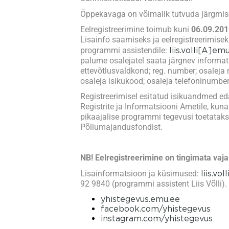
Õppekavaga on võimalik tutvuda järgmisel
Eelregistreerimine toimub kuni
06.09.201
Lisainfo saamiseks ja eelregistreerimise
programmi assistendile:
liis.volli[A]em
palume osalejatel saata järgnev informat
ettevõtlusvaldkond; reg. number; osaleja 
osaleja isikukood; osaleja telefoninumber
Registreerimisel esitatud isikuandmed e
Registrite ja Informatsiooni Ametile, ku
pikaajalise programmi tegevusi toetata
Põllumajandusfondist.
NB! Eelregistreerimine on tingimata vajal
Lisainformatsioon ja küsimused:
liis.vo
92 9840 (programmi assistent Liis Võlli).
yhistegevus.emu.ee
facebook.com/yhistegevus
instagram.com/yhistegevus