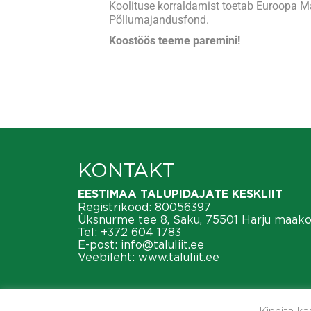
Koolituse korraldamist toetab Euroopa 
Põllumajandusfond.
Koostöös teeme paremini!
KONTAKT
EESTIMAA TALUPIDAJATE KESKLIIT
Registrikood: 80056397
Üksnurme tee 8, Saku, 75501 Harju maak
Tel:
+372 604 1783
E-post:
info@taluliit.ee
Veebileht:
www.taluliit.ee
Kinnita k