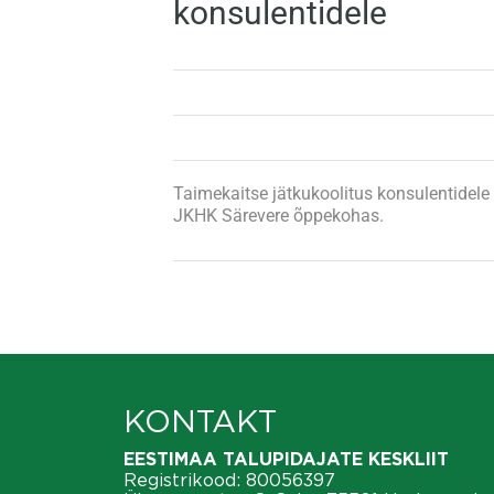
konsulentidele
Taimekaitse jätkukoolitus konsulentidel
JKHK Särevere õppekohas.
KONTAKT
EESTIMAA TALUPIDAJATE KESKLIIT
Registrikood: 80056397