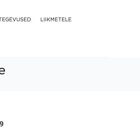
TEGEVUSED
LIIKMETELE
e
19