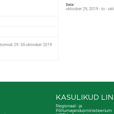
Date:
oktoober 29, 2019 - to - ok
e toimub 29.-30.oktoober 2019
KASULIKUD LIN
Regionaal- ja
Põllumajandusministeerium