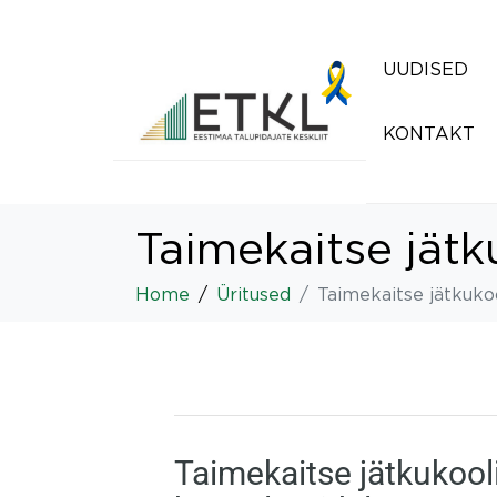
UUDISED
KONTAKT
Taimekaitse jätk
Home
Üritused
Taimekaitse jätkuko
Taimekaitse jätkukool