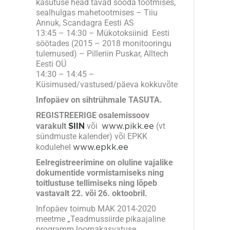
kasutuse head tavad sööda tootmises,
sealhulgas mahetootmises – Tiiu
Annuk, Scandagra Eesti AS
13:45 – 14:30 – Mükotoksiinid Eesti
söötades (2015 – 2018 monitooringu
tulemused) – Pilleriin Puskar, Alltech
Eesti OÜ
14:30 – 14:45 –
Küsimused/vastused/päeva kokkuvõte
Infopäev on sihtrühmale TASUTA.
REGISTREERIGE osalemissoov
varakult
või
www.pikk.ee
(vt
SIIN
sündmuste kalender) või EPKK
kodulehel
www.epkk.ee
Eelregistreerimine on oluline vajalike
dokumentide vormistamiseks ning
toitlustuse tellimiseks ning lõpeb
vastavalt 22. või 26. oktoobril.
Infopäev toimub MAK 2014-2020
meetme „Teadmussiirde pikaajaline
programm loomakasvatuse