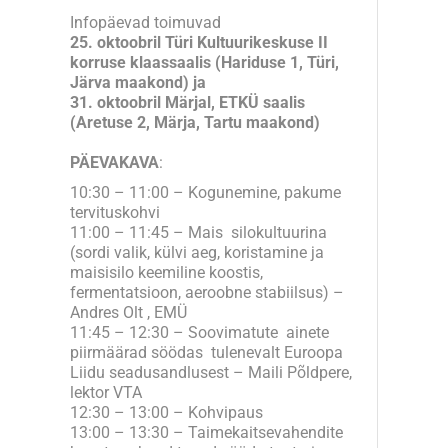
Infopäevad toimuvad
25.
oktoobril Türi Kultuurikeskuse II
korruse klaassaalis (
Hariduse 1, Türi,
Järva maakond)
ja
31. oktoobril Märjal, ETKÜ saalis
(Aretuse 2, Märja, Tartu maakond)
PÄEVAKAVA
:
10:30 – 11:00 – Kogunemine, pakume
tervituskohvi
11:00 – 11:45 – Mais silokultuurina
(sordi valik, külvi aeg, koristamine ja
maisisilo keemiline koostis,
fermentatsioon, aeroobne stabiilsus) –
Andres Olt , EMÜ
11:45 – 12:30 – Soovimatute ainete
piirmäärad söödas tulenevalt Euroopa
Liidu seadusandlusest – Maili Põldpere,
lektor VTA
12:30 – 13:00 – Kohvipaus
13:00 – 13:30 – Taimekaitsevahendite