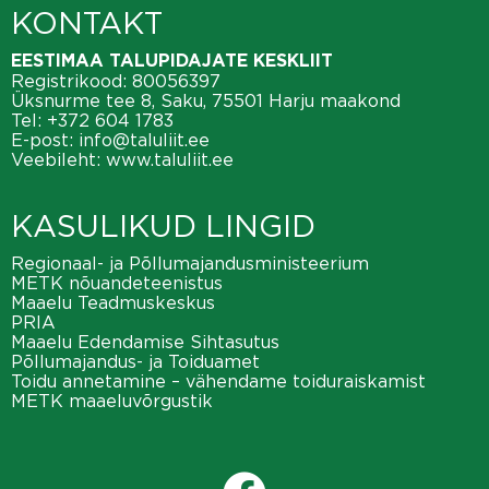
KONTAKT
EESTIMAA TALUPIDAJATE KESKLIIT
Registrikood: 80056397
Üksnurme tee 8, Saku, 75501 Harju maakond
Tel:
+372 604 1783
E-post:
info@taluliit.ee
Veebileht:
www.taluliit.ee
KASULIKUD LINGID
Regionaal- ja Põllumajandusministeerium
METK nõuandeteenistus
Maaelu Teadmuskeskus
PRIA
Maaelu Edendamise Sihtasutus
Põllumajandus- ja Toiduamet
Toidu annetamine – vähendame toiduraiskamist
METK maaeluvõrgustik