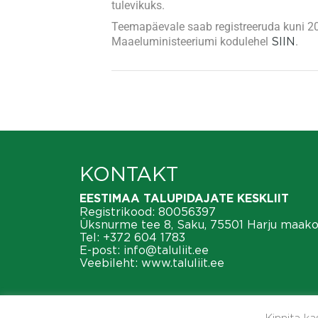
tulevikuks.
Teemapäevale saab registreeruda kuni 20
Maaeluministeeriumi kodulehel
SIIN
.
KONTAKT
EESTIMAA TALUPIDAJATE KESKLIIT
Registrikood: 80056397
Üksnurme tee 8, Saku, 75501 Harju maak
Tel:
+372 604 1783
E-post:
info@taluliit.ee
Veebileht:
www.taluliit.ee
Kinnita k