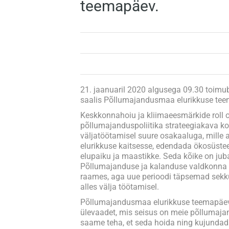
teemapäev.
21. jaanuaril 2020 algusega 09.30 toimu
saalis Põllumajandusmaa elurikkuse te
Keskkonnahoiu ja kliimaeesmärkide roll 
põllumajanduspoliitika strateegiakava k
väljatöötamisel suure osakaaluga, mille a
elurikkuse kaitsesse, edendada ökosüstee
elupaiku ja maastikke. Seda kõike on jub
Põllumajanduse ja kalanduse valdkonna
raames, aga uue perioodi täpsemad sekk
alles välja töötamisel.
Põllumajandusmaa elurikkuse teemapäe
ülevaadet, mis seisus on meie põllumaja
saame teha, et seda hoida ning kujundad