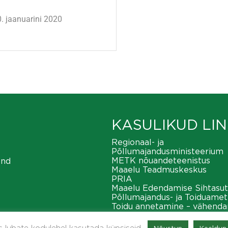
. jaanuarini 2020
KASULIKUD LIN
Regionaal- ja
Põllumajandusministeerium
METK nõuandeteenistus
ond
Maaelu Teadmuskeskus
PRIA
Maaelu Edendamise Sihtasut
Põllumajandus- ja Toiduamet
Toidu annetamine – vähend
toiduraiskamist
METK maaeluvõrgustik
as lubate kodulehel kasutada küpsiseid.