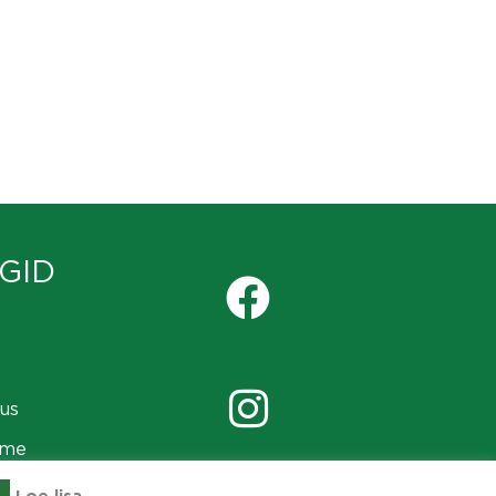
GID
us
ame