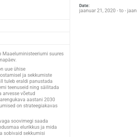
Date:
jaanuar 21, 2020 - to - jaa
b Maaeluministeeriumi suures
emapäev.
on uue ühise
oostamisel ja sekkumiste
ll tuleb eraldi panustada
mi teenuseid ning säilitada
a arvesse võetud
 arengukava aastani 2030
umised on strateegiakavas
vaga soovimegi saada
ndusmaa elurikkus ja mida
a sobivaid sekkumisi