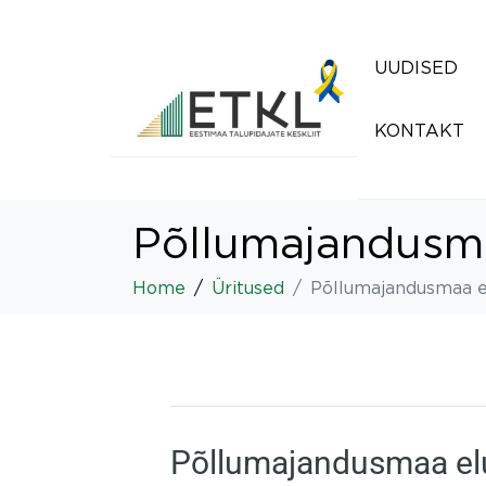
UUDISED
KONTAKT
Põllumajandusma
Home
Üritused
Põllumajandusmaa e
Põllumajandusmaa el