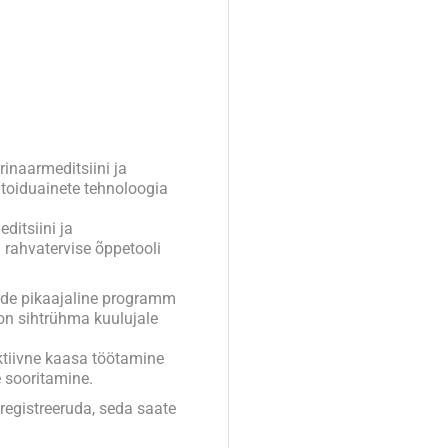
rinaarmeditsiini ja
 toiduainete tehnoloogia
ditsiini ja
 rahvatervise õppetooli
de pikaajaline programm
n sihtrühma kuulujale
ktiivne kaasa töötamine
e sooritamine.
 registreeruda, seda saate