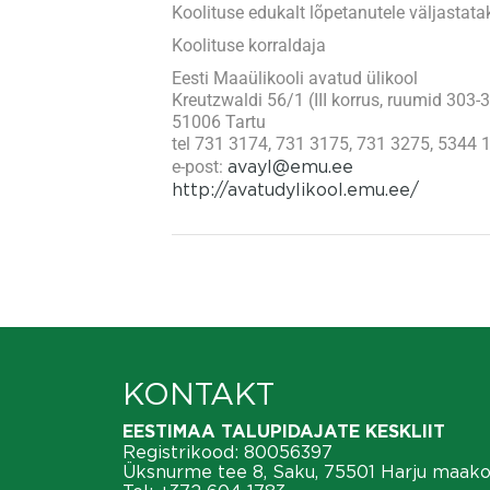
Koolituse edukalt lõpetanutele väljastata
Koolituse korraldaja
Eesti Maaülikooli avatud ülikool​
Kreutzwaldi 56/1 (III korrus, ruumid 303-3
51006 Tartu
tel 731 3174, 731 3175, 731 3275, 5344 
e-post:
avayl@emu.ee
http://avatudylikool.emu.ee/
KONTAKT
EESTIMAA TALUPIDAJATE KESKLIIT
Registrikood: 80056397
Üksnurme tee 8, Saku, 75501 Harju maak