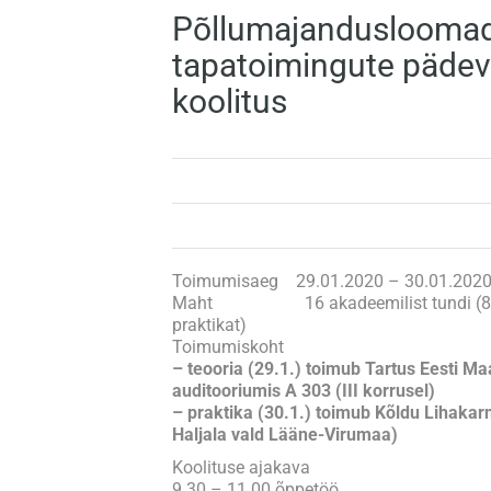
Põllumajanduslooma
tapatoimingute päde
koolitus
Toimumisaeg 29.01.2020 – 30.01.202
Maht 16 akadeemilist tundi (8 tund
praktikat)
Toimumiskoht
– teooria (29.1.) toimub Tartus Eesti Ma
auditooriumis A 303 (III korrusel)
– praktika (30.1.) toimub
Kõldu Lihakarn
Haljala vald Lääne-Virumaa)
Koolituse ajakava
9.30 – 11.00 õppetöö