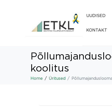
UUDISED
KONTAKT
Põllumajandusl
koolitus
Home
Üritused
Põllumajanduslooma