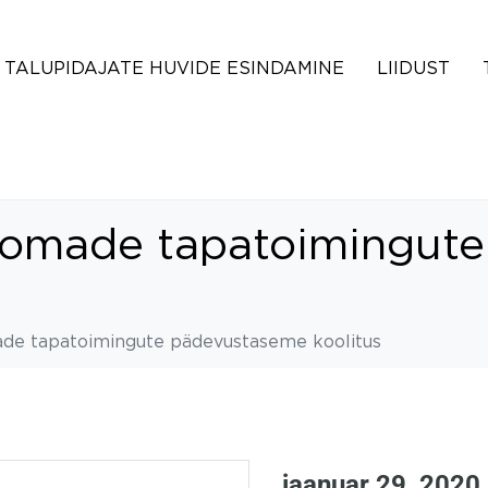
TALUPIDAJATE HUVIDE ESINDAMINE
LIIDUST
oomade tapatoimingut
de tapatoimingute pädevustaseme koolitus
jaanuar 29, 2020