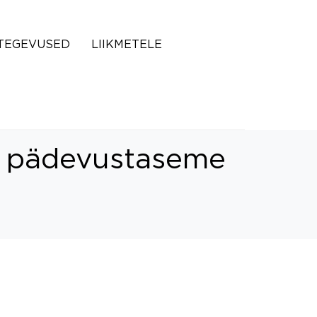
TEGEVUSED
LIIKMETELE
e pädevustaseme