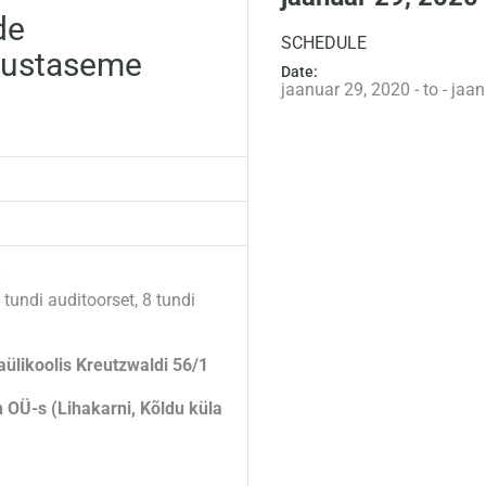
de
SCHEDULE
vustaseme
Date:
jaanuar 29, 2020 - to - jaa
0
i auditoorset, 8 tundi
aülikoolis Kreutzwaldi 56/1
 OÜ-s (Lihakarni, Kõldu küla