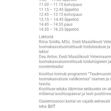
11.00 – 11.15 kohvipaus
11.15 – 12.45 õppetöö
12.45 – 13.15 kohvipaus
13.15 – 14.45 õppetöö
14.45 – 14.55 paus
14.55 – 16.25 õppetöö
Lektorid:
Riina Soidla, MSc, Eesti Maaülikooli Vete
loomakasvatusinstituudi toiduteaduse ja
lektor
Dea Anton, Eesti Maaülikooli Veterinaarme
loomakasvatusinstituudi toiduhügieeni ja
nooremteadur
Koolitus toimub programmi “Teadmussiir
loomakasvatuse valdkonnas” raames ja o
tasuta.
Koolituse eduka läbimise eelduseks on a
mõlemal koolituspäeval ja testi positiivn
Osalemissoovi korral on vajalik eelnevalt
teha
SIIT