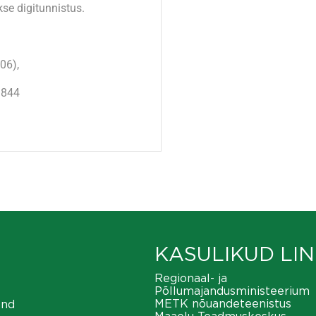
kse digitunnistus.
06),
1844
KASULIKUD LIN
Regionaal- ja
Põllumajandusministeerium
METK nõuandeteenistus
ond