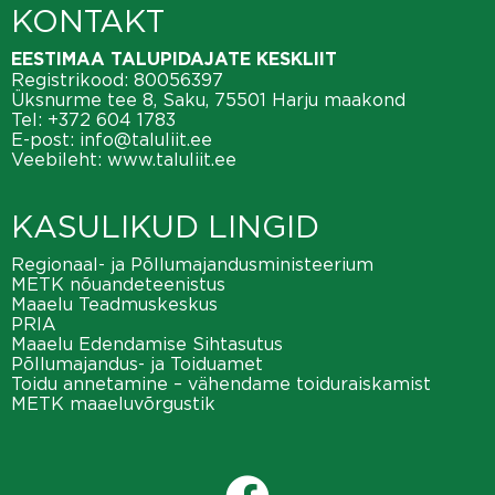
KONTAKT
EESTIMAA TALUPIDAJATE KESKLIIT
Registrikood: 80056397
Üksnurme tee 8, Saku, 75501 Harju maakond
Tel:
+372 604 1783
E-post:
info@taluliit.ee
Veebileht:
www.taluliit.ee
KASULIKUD LINGID
Regionaal- ja Põllumajandusministeerium
METK nõuandeteenistus
Maaelu Teadmuskeskus
PRIA
Maaelu Edendamise Sihtasutus
Põllumajandus- ja Toiduamet
Toidu annetamine – vähendame toiduraiskamist
METK maaeluvõrgustik