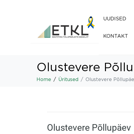
UUDISED
KONTAKT
Olustevere Põll
Home
Üritused
Olustevere Põllupä
Olustevere Põllupäev