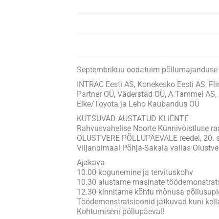
Septembrikuu oodatuim põllumajanduse
INTRAC Eesti AS, Konekesko Eesti AS, Fl
Partner OÜ, Väderstad OÜ, A.Tammel AS, 
Elke/Toyota ja Leho Kaubandus OÜ
KUTSUVAD AUSTATUD KLIENTE
Rahvusvahelise Noorte Künnivõistluse r
OLUSTVERE PÕLLUPÄEVALE reedel, 20. se
Viljandimaal Põhja-Sakala vallas Olustv
Ajakava
10.00 kogunemine ja tervituskohv
10.30 alustame masinate töödemonstrat
12.30 kinnitame kõhtu mõnusa põllusup
Töödemonstratsioonid jätkuvad kuni kella
Kohtumiseni põllupäeval!