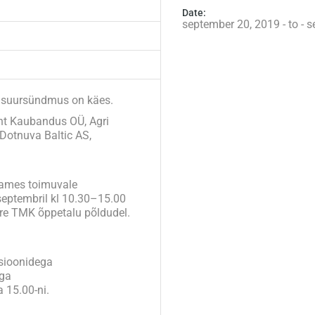
Date:
september 20, 2019 - to - 
 suursündmus on käes.
int Kaubandus OÜ, Agri
Dotnuva Baltic AS,
aames toimuvale
ptembril kl 10.30–15.00
ere TMK õppetalu põldudel.
sioonidega
iga
 15.00-ni.