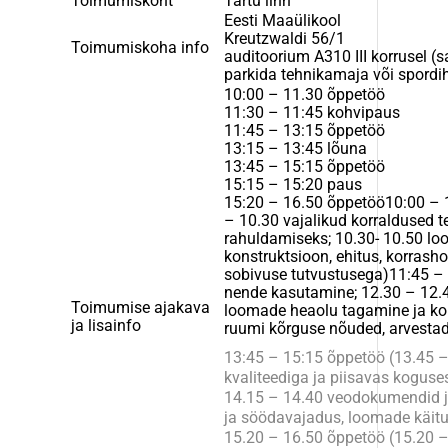
Toimumiskoht
Tartu linn
Eesti Maaülikool
Kreutzwaldi 56/1
Toimumiskoha info
auditoorium A310 III korrusel (s
parkida tehnikamaja või spordi
10:00 – 11.30 õppetöö
11:30 – 11:45 kohvipaus
11:45 – 13:15 õppetöö
13:15 – 13:45 lõuna
13:45 – 15:15 õppetöö
15:15 – 15:20 paus
15:20 – 16.50 õppetöö10:00 – 
– 10.30 vajalikud korraldused 
rahuldamiseks; 10.30- 10.50 lo
konstruktsioon, ehitus, korrash
sobivuse tutvustusega)11:45 – 
nende kasutamine; 12.30 – 12.4
Toimumise ajakava
loomade heaolu tagamine ja kon
ja lisainfo
ruumi kõrguse nõuded, arvesta
13:45 – 15:15 õppetöö (13.45 –
kvaliteediga ja piisavas kogus
14.15 – 14.40 veodokumendid ja
ja söödavajadus, loomade käitu
15.20 – 16.50 õppetöö (15.20 –