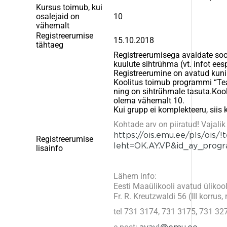
Kursus toimub, kui
osalejaid on
10
vähemalt
Registreerumise
15.10.2018
tähtaeg
Registreerumisega avaldate soov
kuulute sihtrühma (vt. infot ees
Registreerumine on avatud kuni 
Koolitus toimub programmi “T
ning on sihtrühmale tasuta.Kool
olema vähemalt 10.
Kui grupp ei komplekteeru, siis 
Kohtade arv on piiratud! Vajalik
https://ois.emu.ee/pls/ois/!
Registreerumise
leht=OK.AY.VP&id_ay_prog
lisainfo
Lähem info:
Eesti Maaülikooli avatud ülikoo
Fr. R. Kreutzwaldi 56 (III korrus
tel 731 3174, 731 3175, 731 32
avayl@emu.ee