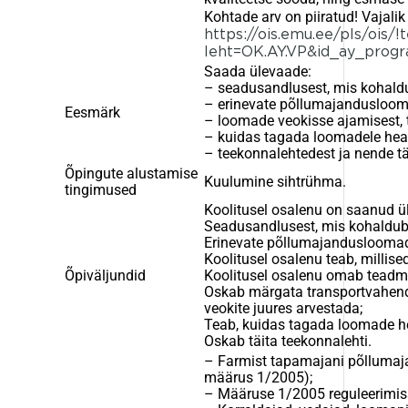
Kohtade arv on piiratud! Vajalik
https://ois.emu.ee/pls/ois/!
leht=OK.AY.VP&id_ay_prog
Saada ülevaade:
– seadusandlusest, mis kohald
– erinevate põllumajandusloom
Eesmärk
– loomade veokisse ajamisest, 
– kuidas tagada loomadele heao
– teekonnalehtedest ja nende tä
Õpingute alustamise
Kuulumine sihtrühma.
tingimused
Koolitusel osalenu on saanud ü
Seadusandlusest, mis kohaldub
Erinevate põllumajandusloomad
Koolitusel osalenu teab, millis
Õpiväljundid
Koolitusel osalenu omab teadmis
Oskab märgata transportvahendi
veokite juures arvestada;
Teab, kuidas tagada loomade he
Oskab täita teekonnalehti.
– Farmist tapamajani põlluma
määrus 1/2005);
– Määruse 1/2005 reguleerimis