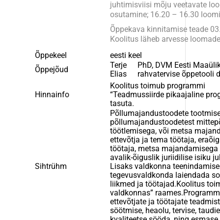
juhtimisviisi mõju veetavate lo
osutamine; 16.20 – 16.30 loomi 
Õppekava kinnitamise teade 03
Koolitus läheb arvesse loomade 
Õppekeel
eesti keel
Terje
PhD, DVM Eesti Maaüliko
Õppejõud
Elias
rahvatervise õppetooli 
Koolitus toimub programmi
Hinnainfo
“Teadmussiirde pikaajaline pr
tasuta.
Põllumajandustoodete tootmise
põllumajandustoodetest mittepõ
töötlemisega, või metsa majand
ettevõtja ja tema töötaja, eraõigu
töötaja, metsa majandamisega te
avalik-õiguslik juriidilise isiku j
Sihtrühm
Lisaks valdkonna teenindamiseg
tegevusvaldkonda laiendada soo
liikmed ja töötajad.Koolitus 
valdkonnas” raames.Programmi e
ettevõtjate ja töötajate teadm
söötmise, heaolu, tervise, taudie
kvaliteetse sööda, ning esmase