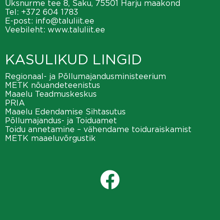
Üksnurme tee 8, Saku, 75501 Harju maakond
Tel:
+372 604 1783
E-post:
info@taluliit.ee
Veebileht:
www.taluliit.ee
KASULIKUD LINGID
Regionaal- ja Põllumajandusministeerium
METK nõuandeteenistus
Maaelu Teadmuskeskus
PRIA
Maaelu Edendamise Sihtasutus
Põllumajandus- ja Toiduamet
Toidu annetamine – vähendame toiduraiskamist
METK maaeluvõrgustik