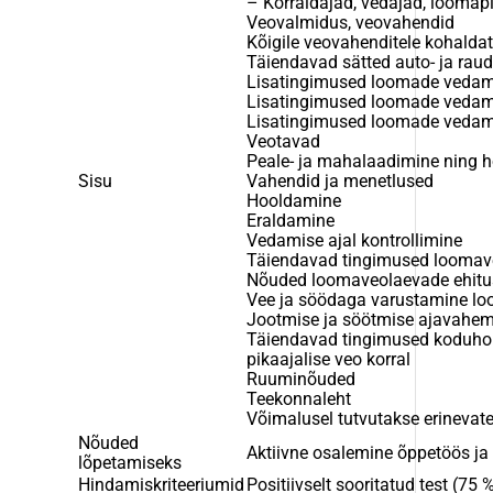
– Korraldajad, vedajad, looma
Veovalmidus, veovahendid
Kõigile veovahenditele kohalda
Täiendavad sätted auto- ja rau
Lisatingimused loomade vedam
Lisatingimused loomade vedam
Lisatingimused loomade vedami
Veotavad
Peale- ja mahalaadimine ning 
Sisu
Vahendid ja menetlused
Hooldamine
Eraldamine
Vedamise ajal kontrollimine
Täiendavad tingimused loomave
Nõuded loomaveolaevade ehitus
Vee ja söödaga varustamine loo
Jootmise ja söötmise ajavahemi
Täiendavad tingimused koduhob
pikaajalise veo korral
Ruuminõuded
Teekonnaleht
Võimalusel tutvutakse erinevat
Nõuded
Aktiivne osalemine õppetöös ja 
lõpetamiseks
Hindamiskriteeriumid
Positiivselt sooritatud test (75 