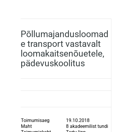
Põllumajandusloomad
e transport vastavalt
loomakaitsenõuetele,
pädevuskoolitus
Toimumisaeg
19.10.2018
Maht
8 akadeemilist tundi