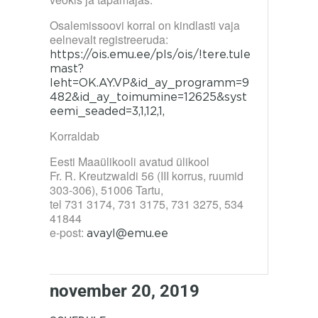
Osalemissoovi korral on kindlasti vaja
eelnevalt registreeruda:
https://ois.emu.ee/pls/ois/!tere.tule
mast?
leht=OK.AY.VP&id_ay_programm=9
482&id_ay_toimumine=12625&syst
eemi_seaded=3,1,12,1,
Korraldab
Eesti Maaülikooli avatud ülikool
Fr. R. Kreutzwaldi 56 (III korrus, ruumid
303-306), 51006 Tartu,
tel 731 3174, 731 3175, 731 3275, 534
41844
e-post:
avayl@emu.ee
november 20, 2019