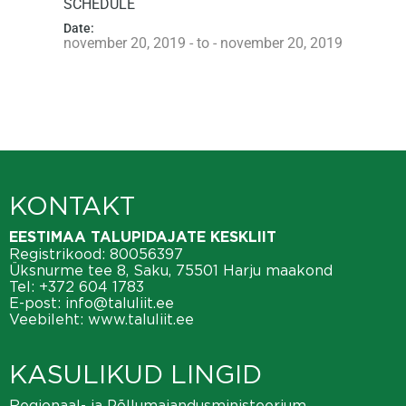
SCHEDULE
Date:
november 20, 2019 - to - november 20, 2019
KONTAKT
EESTIMAA TALUPIDAJATE KESKLIIT
Registrikood: 80056397
Üksnurme tee 8, Saku, 75501 Harju maakond
Tel:
+372 604 1783
E-post:
info@taluliit.ee
Veebileht:
www.taluliit.ee
KASULIKUD LINGID
Regionaal- ja Põllumajandusministeerium