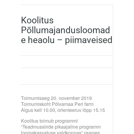
Koolitus
Põllumajandusloomad
e heaolu – piimaveised
Toimumisaeg 20. november 2019
Toimumiskoht Põlvamaa Peri farm
Algus kell 10.00, orienteeruv lõpp 15.15
Koolitus toimub programmi
“Teadmussiirde pikaajaline programm
loomakasvatuse valdkonnas” raames.