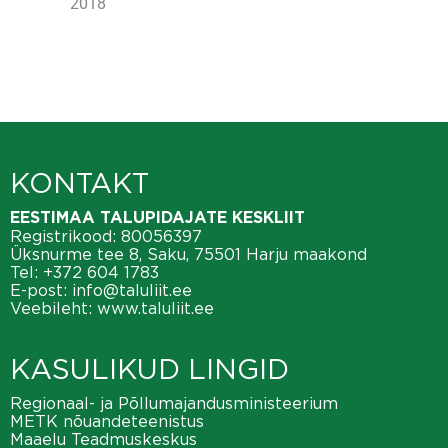
2018
KONTAKT
EESTIMAA TALUPIDAJATE KESKLIIT
Registrikood: 80056397
Üksnurme tee 8, Saku, 75501 Harju maakond
Tel:
+372 604 1783
E-post:
info@taluliit.ee
Veebileht:
www.taluliit.ee
KASULIKUD LINGID
Regionaal- ja Põllumajandusministeerium
METK nõuandeteenistus
Maaelu Teadmuskeskus