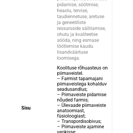
pidamise, söötmise,
heaolu, tervise,
taudiennetuse, aretuse
ja geneetiliste
ressursside säilitamise,
ohutu ja kvaliteetse
sööda, ning esmase
töötlemise kaudu
lisandväärtuse
loomisega.
Koolituse rõhuasteus on
piimaveistel.
– Farmist tapamajani
piimaveistega kohalduv
seadusandlus;
– Piimaveiste pidamise
nõuded farmis;
– Ülevaade piimaveiste
Sisu
anatoomiast,
füsioloogiast;
– Transpordisobivus;
– Piimaveiste ajamine
veokisse;