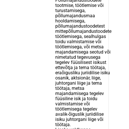
Põllumajandustoodete
tootmise, töötlemise või
turustamisega,
põllumajandusmaa
hooldamisega,
põllumajandustoodetest
mittepõllumajandustoodete
töötlemisega, sealhulgas
toidu valmistamise või
töötlemisega, või metsa
majandamisega seotud või
nimetatud tegevusega
tegelev füüsilisest isikust
ettevõtja ja tema töötaja,
eraõigusliku juriidilise isiku
osanik, aktsionär, liige,
juhtorgani liige ja tema
töötaja, metsa
majandamisega tegelev
füüsiline isik ja toidu
valmistamise või
töötlemisega tegelev
avalik-õiguslik juriidilise
isiku juhtorgani liige või
töötaja.