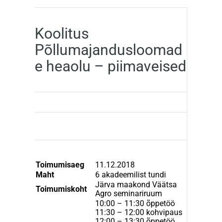
Koolitus
Põllumajandusloomad
e heaolu – piimaveised
Toimumisaeg
11.12.2018
Maht
6 akadeemilist tundi
Järva maakond Väätsa
Toimumiskoht
Agro seminariruum
10:00 – 11:30 õppetöö
11:30 – 12:00 kohvipaus
12:00 – 13:30 õppetöö