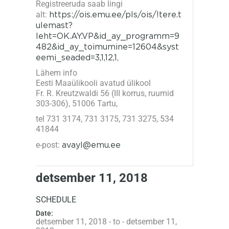
Registreeruda saab lingi
alt:
https://ois.emu.ee/pls/ois/!tere.t
ulemast?
leht=OK.AY.VP&id_ay_programm=9
482&id_ay_toimumine=12604&syst
eemi_seaded=3,1,12,1
,
Lähem info
Eesti Maaülikooli avatud ülikool
Fr. R. Kreutzwaldi 56 (III korrus, ruumid
303-306), 51006 Tartu,
tel 731 3174, 731 3175, 731 3275, 534
41844
e-post:
avayl@emu.ee
detsember 11, 2018
SCHEDULE
Date:
detsember 11, 2018 - to - detsember 11,