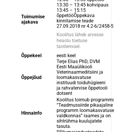
13:30 – 13:45 kohvipaus
13:45 – 15:15
õppetööÕppekava
Toimumise
kinnitamise teade
ajakava
27.09.2018 nr 4.2-6/2458-5
Koolitus läheb arvesse
heaolu toetuse
taotlemisel.
Õppekeel
eesti keel
Terje Elias PhD, DVM
Eesti Maaülikooli
Veterinaarmeditsiini ja
Õppejõud
loomakasvatuse
instituudi toiduhügieeni
ja rahvatervise õppetooli
dotsent
Koolitus toimub programmi
“Teadmussiirde pikaajaline
programm loomakasvatuse
Hinnainfo
valdkonnas” raames ja on
sihtrühma kuulujatele
tasuta.