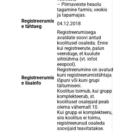
– Piimaveiste heaolu
tagamine farmis, veokis
ja tapamajas.
Registreerumis
04.12.2018
e tähtaeg
Registreerumisega
avaldate soovi antud
koolitusel osaleda. Enne
kui registreerute, palun
veenduge, et kuulute
sihtrühma (vt. infot
eespool).
Registreerumine on avatud
kuni registreerumistähtaja
Registreerumis
lõpuni või kuni grupi
e lisainfo
täitumiseni.
Koolitus toimub, kui grupp
komplekteerub, st.
koolitusel osalejaid peab
olema vähemalt 10.
Kui grupp ei komplekteeru,
siis koolitus ei toimu,
registreerunud osaleda
soovijaid teavitatakse.