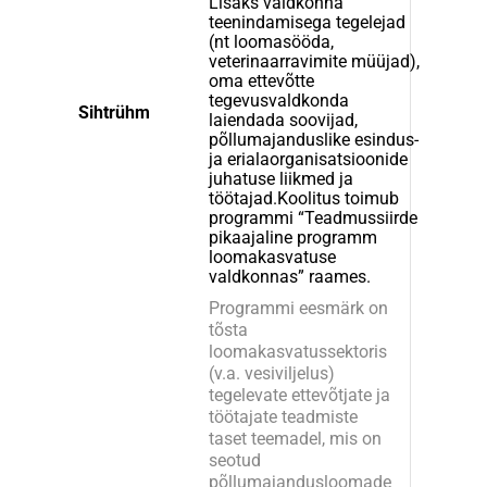
Lisaks valdkonna
teenindamisega tegelejad
(nt loomasööda,
veterinaarravimite müüjad),
oma ettevõtte
tegevusvaldkonda
Sihtrühm
laiendada soovijad,
põllumajanduslike esindus-
ja erialaorganisatsioonide
juhatuse liikmed ja
töötajad.Koolitus toimub
programmi “Teadmussiirde
pikaajaline programm
loomakasvatuse
valdkonnas” raames.
Programmi eesmärk on
tõsta
loomakasvatussektoris
(v.a. vesiviljelus)
tegelevate ettevõtjate ja
töötajate teadmiste
taset teemadel, mis on
seotud
põllumajandusloomade