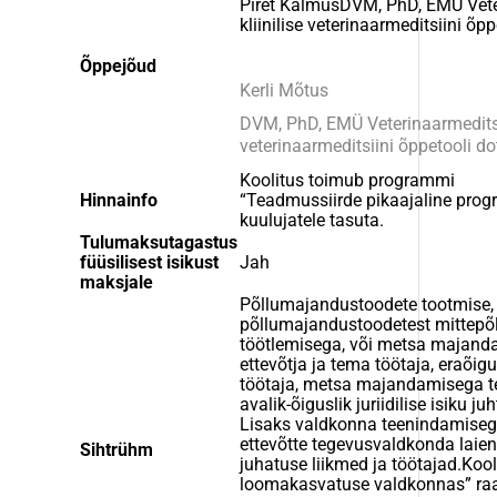
Piret KalmusDVM, PhD, EMÜ Veter
kliinilise veterinaarmeditsiini õp
Õppejõud
Kerli Mõtus
DVM, PhD, EMÜ Veterinaarmeditsii
veterinaarmeditsiini õppetooli do
Koolitus toimub programmi
Hinnainfo
“Teadmussiirde pikaajaline pro
kuulujatele tasuta.
Tulumaksutagastus
füüsilisest isikust
Jah
maksjale
Põllumajandustoodete tootmise,
põllumajandustoodetest mittepõl
töötlemisega, või metsa majanda
ettevõtja ja tema töötaja, eraõigus
töötaja, metsa majandamisega teg
avalik-õiguslik juriidilise isiku ju
Lisaks valdkonna teenindamisega
ettevõtte tegevusvaldkonda laien
Sihtrühm
juhatuse liikmed ja töötajad.Ko
loomakasvatuse valdkonnas” ra