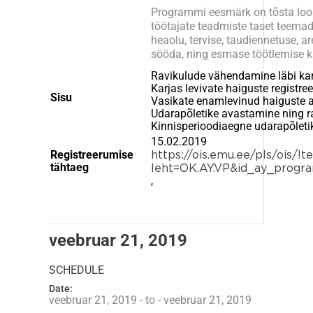
Programmi eesmärk on tõsta looma
töötajate teadmiste taset teema
heaolu, tervise, taudiennetuse, ar
sööda, ning esmase töötlemise 
Ravikulude vähendamine läbi ka
Karjas levivate haiguste registre
Sisu
Vasikate enamlevinud haiguste a
Udarapõletike avastamine ning r
Kinnisperioodiaegne udarapõletik
15.02.2019
Registreerumise
https://ois.emu.ee/pls/ois/!t
tähtaeg
leht=OK.AY.VP&id_ay_progr
,
veebruar 21, 2019
SCHEDULE
Date:
veebruar 21, 2019 - to - veebruar 21, 2019