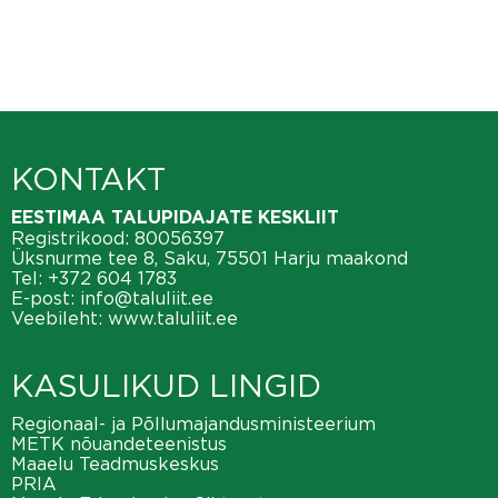
KONTAKT
EESTIMAA TALUPIDAJATE KESKLIIT
Registrikood: 80056397
Üksnurme tee 8, Saku, 75501 Harju maakond
Tel:
+372 604 1783
E-post:
info@taluliit.ee
Veebileht:
www.taluliit.ee
KASULIKUD LINGID
Regionaal- ja Põllumajandusministeerium
METK nõuandeteenistus
Maaelu Teadmuskeskus
PRIA