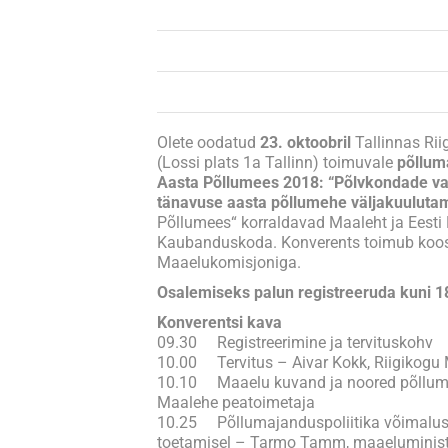
Olete oodatud
23. oktoobril
Tallinnas Rii
(Lossi plats 1a Tallinn) toimuvale
põllum
Aasta Põllumees 2018: “Põlvkondade va
tänavuse aasta põllumehe väljakuulutam
Põllumees“ korraldavad Maaleht ja Eesti
Kaubanduskoda. Konverents toimub koos
Maaelukomisjoniga.
Osalemiseks palun registreeruda kuni 1
Konverentsi kava
09.30 Registreerimine ja tervituskohv
10.00 Tervitus – Aivar Kokk, Riigikogu
10.10 Maaelu kuvand ja noored põllume
Maalehe peatoimetaja
10.25 Põllumajanduspoliitika võimalu
toetamisel – Tarmo Tamm, maaeluminist