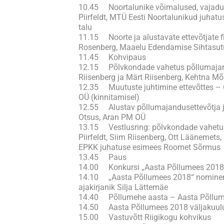
10.45 Noortalunike võimalused, vajadu
Piirfeldt, MTÜ Eesti Noortalunikud juh
talu
11.15 Noorte ja alustavate ettevõtjate 
Rosenberg, Maaelu Edendamise Sihtasut
11.45 Kohvipaus
12.15 Põlvkondade vahetus põllumajan
Riisenberg ja Märt Riisenberg, Kehtna M
12.35 Muutuste juhtimine ettevõttes –
OÜ (kinnitamisel)
12.55 Alustav põllumajandusettevõtja 
Otsus, Aran PM OÜ
13.15 Vestlusring: põlvkondade vahetu
Piirfeldt, Siim Riisenberg, Ott Läänemets,
EPKK juhatuse esimees Roomet Sõrmus
13.45 Paus
14.00 Konkursi „Aasta Põllumees 2018
14.10 „Aasta Põllumees 2018“ nominen
ajakirjanik Silja Lättemäe
14.40 Põllumehe aasta – Aasta Põllu
14.50 Aasta Põllumees 2018 väljakuul
15.00 Vastuvõtt Riigikogu kohvikus