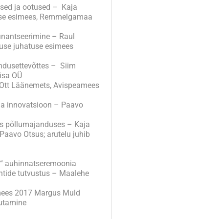
sed ja ootused – Kaja
atuse esimees, Remmelgamaa
finantseerimine – Raul
use juhatuse esimees
dusettevõttes – Siim
õisa OÜ
 Ott Läänemets, Avispeamees
ja innovatsioon – Paavo
s põllumajanduses – Kaja
 Paavo Otsus; arutelu juhib
“ auhinnatseremoonia
tide tutvustus – Maalehe
mees 2017 Margus Muld
utamine