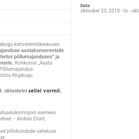
Date:
oktoober 23, 2018 - to - ok
gikogu konverentsikeskuses
ajanduse aastakonverentsile
hetus põllumajanduses” ja
isele.
Konkurssi „Aasta
 Põllumajandus-
töös Riigikogu
8. oktoobrini
sellel vormil.
 Maaelukomisjoni esimees
hed – Andres Eilart,
sed põlvkondade vahetuse
er