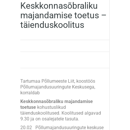
Keskkonnasõbraliku
majandamise toetus –
täienduskoolitus
Tartumaa Põllumeeste Liit, koostöös
Põllumajandusuuringute Keskusega,
korraldab
Keskkonnasõbraliku majandamise
toetuse
kohustuslikud
täienduskoolitused. Koolitused algavad
9.30 ja on osalejatele tasuta.
20.02 Põllumajandusuuringute keskuse