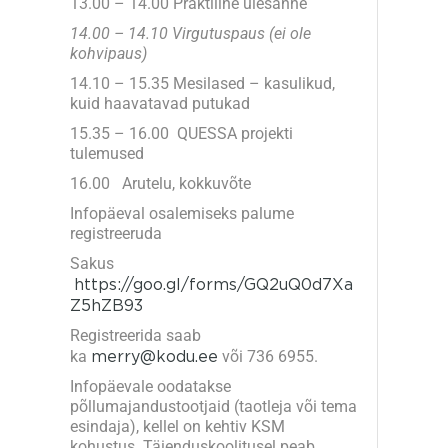
13.00 – 14.00 Praktiline ülesanne
14.00 – 14.10 Virgutuspaus (ei ole
kohvipaus)
14.10 – 15.35 Mesilased – kasulikud,
kuid haavatavad putukad
15.35 – 16.00 QUESSA projekti
tulemused
16.00
Arutelu, kokkuvõte
Infopäeval osalemiseks palume
registreeruda
Sakus
https://goo.gl/forms/GQ2uQ0d7Xa
Z5hZB93
Registreerida saab
ka
merry@kodu.ee
või 736 6955.
Infopäevale oodatakse
põllumajandustootjaid (taotleja või tema
esindaja), kellel on kehtiv KSM
kohustus. Täienduskoolitusel peab