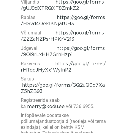
Viljandis
https://goo.gl/forms
/gUJ9dXTRQXT8ZmkZ2
Raplas
https://goo.gl/forms
/HSvd4QekIKNjafUH3
Võrumaal
https://goo.gl/forms
/ZZZaNZPsrHPKrV213
Jõgeval
https://goo.gl/forms
/9Oi9rLxHH7GrhHzp1
Rakveres
https://goo.gl/forms/
rMTqqJMyXx1WylnP2
Sakus
https://goo.gl/forms/GQ2uQ0d7Xa
Z5hZB93
Registreerida saab
ka
merry@kodu.ee
või 736 6955.
Infopäevale oodatakse
põllumajandustootjaid (taotleja või tema
esindaja), kellel on kehtiv KSM