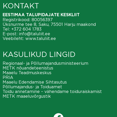
KONTAKT
EESTIMAA TALUPIDAJATE KESKLIIT
Registrikood: 80056397
Üksnurme tee 8, Saku, 75501 Harju maakond
Tel:
+372 604 1783
E-post:
info@taluliit.ee
Veebileht:
www.taluliit.ee
KASULIKUD LINGID
Regionaal- ja Põllumajandusministeerium
METK nõuandeteenistus
Maaelu Teadmuskeskus
PRIA
Maaelu Edendamise Sihtasutus
Põllumajandus- ja Toiduamet
Toidu annetamine – vähendame toiduraiskamist
METK maaeluvõrgustik