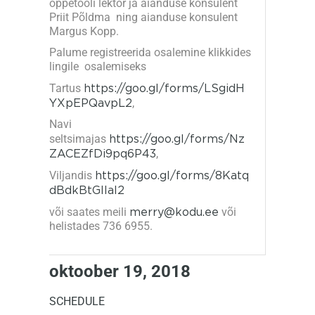
õppetooli lektor ja aianduse konsulent
Priit Põldma ning aianduse konsulent
Margus Kopp.
Palume registreerida osalemine klikkides
lingile osalemiseks
Tartus
https://goo.gl/forms/LSgidH
YXpEPQavpL2
,
Navi
seltsimajas
https://goo.gl/forms/Nz
ZACEZfDi9pq6P43
,
Viljandis
https://goo.gl/forms/8Katq
dBdkBtGIlaI2
või saates meili
merry@kodu.ee
või
helistades 736 6955.
oktoober 19, 2018
SCHEDULE