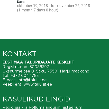
Date:
oktoober 19, 2018 - to - november 26, 2018
(1 month 7 days 0 hour)
KONTAKT
EESTIMAA TALUPIDAJATE KESKLIIT
Registrikood: 80056397
Üksnurme tee 8, Saku, 75501 Harju maakond
Tel:
+372 604 1783
E-post:
info@taluliit.ee
Veebileht:
www.taluliit.ee
KASULIKUD LINGID
Regionaal- ja Põllumajandusministeerium