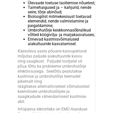
Ülevaade toetuse taotlemise nõuetest;
Taimehaigused ja – kahjurid, nende
seire, tõrje abinõud;
Bioloogilist mitmekesisust toetavad
elemendid, nende valmistamine ja
paigaldamine;
Umbrohutõrje keskkonnasõbralikud
võtted köögivilja- ja marjakasvatuses;
Erinevad kastmisvõimalused
aiakultuuride kasvatamisel.
Käesoleva aasta põuane kasvuperiood
mõjutas paljude aiakultuuride kasvu
ning saagikust. Paljudel tootjatel oli
põua tõttu ka probleeme umbrohutõrje
efektiivsusega. Seetõttu peatutakse
kastmise ja umbrohutõrje teemadel
pikemalt ning
räägitakse alternatiivsetest võimalustest
keemilisele umbrohutõrjele ja
saagikadude vähendamisest kastmise
abil.
Infopäeva lektoriteks on EMÜ Aianduse