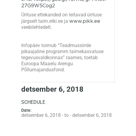
27G9W5Cog2
Ürituse ettekanded on leitavad ürituse
järgselt taim.etki.ee ja
www.pikk.ee
veebilehtedelt.
Infopäev toimub “Teadmussiirde
pikaajaline programm taimekasvatuse
tegevusvaldkonnas” raames, toetab
Euroopa Maaelu Arengu
Põllumajandusfond.
detsember 6, 2018
SCHEDULE
Date:
detsember 6, 2018 - to - detsember 6, 2018