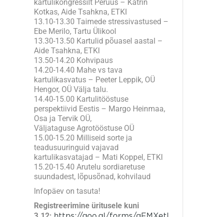
kartulikongressilt Peruus – Katrin
Kotkas, Aide Tsahkna, ETKI
13.10-13.30 Taimede stressivastused –
Ebe Merilo, Tartu Ülikool
13.30-13.50 Kartulid põuasel aastal –
Aide Tsahkna, ETKI
13.50-14.20 Kohvipaus
14.20-14.40 Mahe vs tava
kartulikasvatus – Peeter Leppik, OÜ
Hengor, OÜ Välja talu.
14.40-15.00 Kartulitööstuse
perspektiivid Eestis – Margo Heinmaa,
Osa ja Tervik OÜ,
Väljataguse Agrotööstuse OÜ
15.00-15.20 Milliseid sorte ja
teadusuuringuid vajavad
kartulikasvatajad – Mati Koppel, ETKI
15.20-15.40 Arutelu sordiaretuse
suundadest, lõpusõnad, kohvilaud
Infopäev on tasuta!
Registreerimine üritusele kuni
3.12:
https://goo.gl/forms/gFMXetl