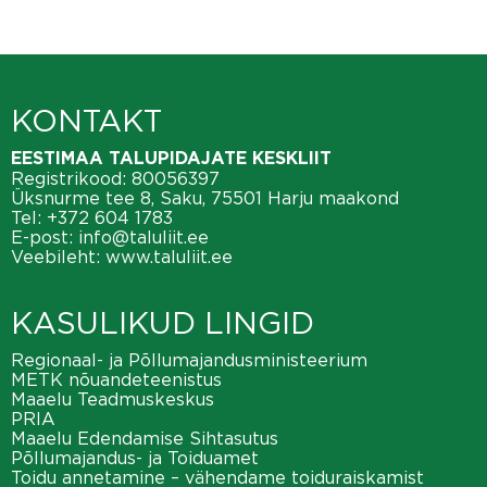
KONTAKT
EESTIMAA TALUPIDAJATE KESKLIIT
Registrikood: 80056397
Üksnurme tee 8, Saku, 75501 Harju maakond
Tel:
+372 604 1783
E-post:
info@taluliit.ee
Veebileht:
www.taluliit.ee
KASULIKUD LINGID
Regionaal- ja Põllumajandusministeerium
METK nõuandeteenistus
Maaelu Teadmuskeskus
PRIA
Maaelu Edendamise Sihtasutus
Põllumajandus- ja Toiduamet
Toidu annetamine – vähendame toiduraiskamist