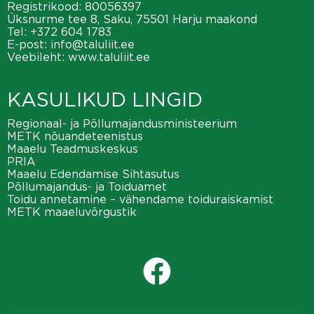
Registrikood: 80056397
Üksnurme tee 8, Saku, 75501 Harju maakond
Tel:
+372 604 1783
E-post:
info@taluliit.ee
Veebileht:
www.taluliit.ee
KASULIKUD LINGID
Regionaal- ja Põllumajandusministeerium
METK nõuandeteenistus
Maaelu Teadmuskeskus
PRIA
Maaelu Edendamise Sihtasutus
Põllumajandus- ja Toiduamet
Toidu annetamine – vähendame toiduraiskamist
METK maaeluvõrgustik