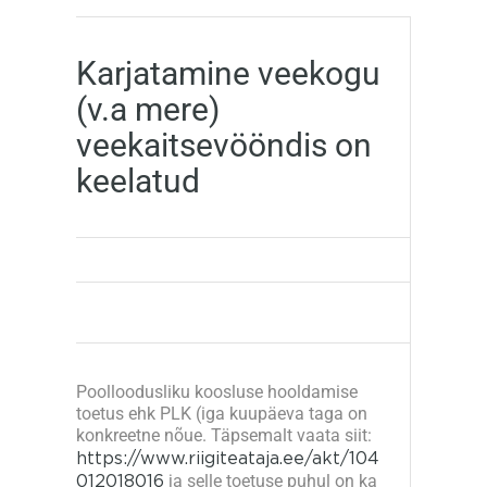
Karjatamine veekogu
(v.a mere)
veekaitsevööndis on
keelatud
Poolloodusliku koosluse hooldamise
toetus ehk PLK (iga kuupäeva taga on
konkreetne nõue. Täpsemalt vaata siit:
https://www.riigiteataja.ee/akt/104
012018016
ja selle toetuse puhul on ka