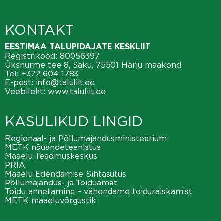
KONTAKT
EESTIMAA TALUPIDAJATE KESKLIIT
Registrikood: 80056397
Üksnurme tee 8, Saku, 75501 Harju maakond
Tel:
+372 604 1783
E-post:
info@taluliit.ee
Veebileht:
www.taluliit.ee
KASULIKUD LINGID
Regionaal- ja Põllumajandusministeerium
METK nõuandeteenistus
Maaelu Teadmuskeskus
PRIA
Maaelu Edendamise Sihtasutus
Põllumajandus- ja Toiduamet
Toidu annetamine – vähendame toiduraiskamist
METK maaeluvõrgustik