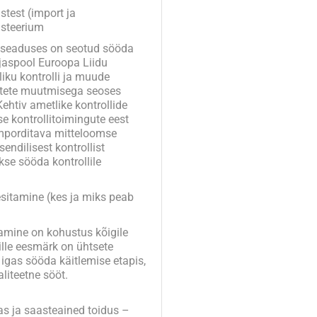
est (import ja
isteerium
seaduses on seotud sööda
ljaspool Euroopa Liidu
tliku kontrolli ja muude
õtete muutmisega seoses
htiv ametlike kontrollide
se kontrollitoimingute eest
imporditava mitteloomse
endilisest kontrollist
kse sööda kontrollile
itamine (kes ja miks peab
mine on kohustus kõigile
ille eesmärk on ühtsete
 igas sööda käitlemise etapis,
liteetne sööt.
 ja saasteained toidus –