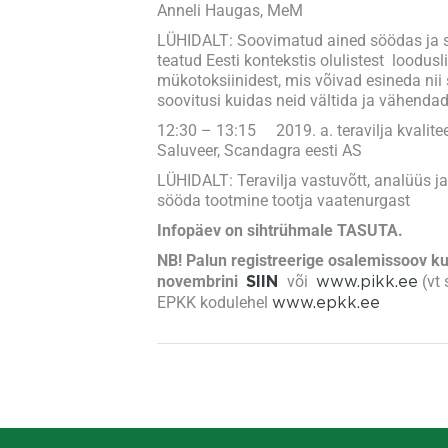
Anneli Haugas, MeM
LÜHIDALT: Soovimatud ained söödas ja s
teatud Eesti kontekstis olulistest loodusli
mükotoksiinidest, mis võivad esineda nii
soovitusi kuidas neid vältida ja vähendad
12:30 – 13:15 2019. a. teravilja kvalite
Saluveer, Scandagra eesti AS
LÜHIDALT: Teravilja vastuvõtt, analüüs ja
sööda tootmine tootja vaatenurgast
Infopäev on sihtrühmale TASUTA.
NB!
Palun registreerige osalemissoov ku
novembrini
või
www.pikk.ee
(vt 
SIIN
EPKK kodulehel
www.epkk.ee