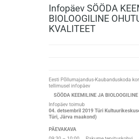
Infopäev SÖÖDA KEE
BIOLOOGILINE OHUT
KVALITEET
Eesti Põllumajandus-Kaubanduskoda kor
tellimusel infopäev
SÖÖDA KEEMILINE JA BIOLOOGILINE
Infopäev toimub
04. detsembril 2019 Türi Kultuurikeskus
Türi, Järva maakond)
PÄEVAKAVA
09:30 – 10:00 Pakume tervituskohvi