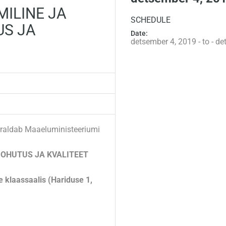
MILINE JA
SCHEDULE
US JA
Date:
detsember 4, 2019 - to - d
raldab Maaeluministeeriumi
 OHUTUS JA KVALITEET
e klaassaalis (Hariduse 1,