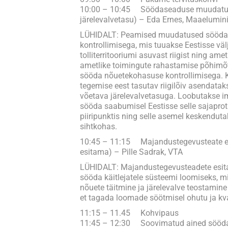
10:00 – 10:45 Söödaseaduse muudatust
järelevalvetasu) – Eda Ernes, Maaelumin
LÜHIDALT: Peamised muudatused sööda
kontrollimisega, mis tuuakse Eestisse vä
tolliterritooriumi asuvast riigist ning ame
ametlike toimingute rahastamise põhim
sööda nõuetekohasuse kontrollimisega. Ke
tegemise eest tasutav riigilõiv asendatak
võetava järelevalvetasuga. Loobutakse 
sööda saabumisel Eestisse selle sajaprots
piiripunktis ning selle asemel keskenduta
sihtkohas.
10:45 – 11:15 Majandustegevusteate es
esitama) – Pille Sadrak, VTA
LÜHIDALT: Majandustegevusteadete esita
sööda käitlejatele süsteemi loomiseks, m
nõuete täitmine ja järelevalve teostamine
et tagada loomade söötmisel ohutu ja kva
11:15 – 11.45 Kohvipaus
11:45 – 12:30 Soovimatud ained söödas