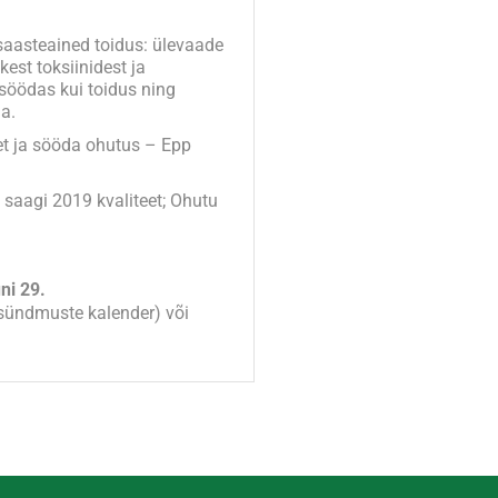
aasteained toidus: ülevaade
kest toksiinidest ja
 söödas kui toidus ning
a.
et ja sööda ohutus – Epp
 saagi 2019 kvaliteet; Ohutu
ni 29.
sündmuste kalender) või