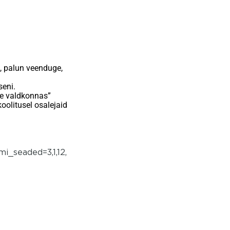
e, palun veenduge,
seni.
e valdkonnas”
oolitusel osalejaid
_seaded=3,1,12,