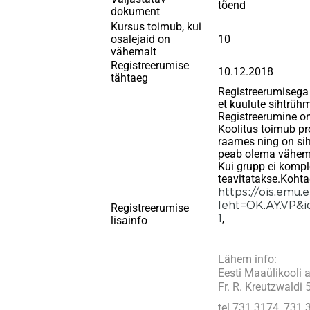
tõend
dokument
Kursus toimub, kui
osalejaid on
10
vähemalt
Registreerumise
10.12.2018
tähtaeg
Registreerumisega 
et kuulute sihtrühm
Registreerumine on
Koolitus toimub p
raames ning on sih
peab olema vähema
Kui grupp ei komple
teavitatakse.Kohtad
https://ois.emu.
leht=OK.AY.VP&
Registreerumise
1
,
lisainfo
Lähem info:
Eesti Maaülikooli 
Fr. R. Kreutzwaldi 
tel 731 3174, 731