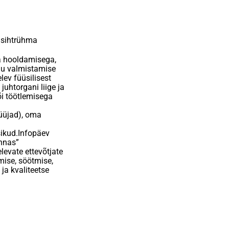
 sihtrühma
a hooldamisega,
du valmistamise
ev füüsilisest
 juhtorgani liige ja
õi töötlemisega
üüjad), oma
sikud.Infopäev
nnas”
levate ettevõtjate
mise, söötmise,
 ja kvaliteetse