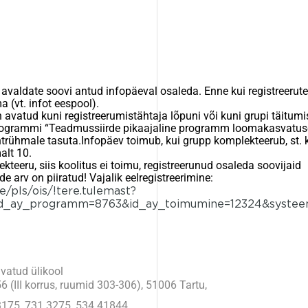
avaldate soovi antud infopäeval osaleda. Enne kui registreerut
a (vt. infot eespool).
 avatud kuni registreerumistähtaja lõpuni või kuni grupi täitumi
rogrammi “Teadmussiirde pikaajaline programm loomakasvatus
trühmale tasuta.Infopäev toimub, kui grupp komplekteerub, st. k
lt 10.
kteeru, siis koolitus ei toimu, registreerunud osaleda soovijaid
e arv on piiratud! Vajalik eelregistreerimine:
ee/pls/ois/!tere.tulemast?
id_ay_programm=8763&id_ay_toimumine=12324&systeemi
avatud ülikool
56 (III korrus, ruumid 303-306), 51006 Tartu,
 3175, 731 3275, 534 41844