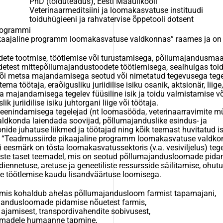
PhD (toiduteadus), Eesti Maaülikooli
Veterinaarmeditsiini ja loomakasvatuse instituudi
toiduhügieeni ja rahvatervise õppetooli dotsent
rogrammi
kaajaline programm loomakasvatuse valdkonnas” raames ja on
ete tootmise, töötlemise või turustamisega, põllumajandusma
etest mittepõllumajandustoodete töötlemisega, sealhulgas toi
või metsa majandamisega seotud või nimetatud tegevusega tegel
 tema töötaja, eraõigusliku juriidilise isiku osanik, aktsionär, liige,
a majandamisega tegelev füüsiline isik ja toidu valmistamise v
lik juriidilise isiku juhtorgani liige või töötaja.
teenindamisega tegelejad (nt loomasööda, veterinaarravimite m
aldkonda laiendada soovijad, põllumajanduslike esindus- ja
onide juhatuse liikmed ja töötajad ning kõik teemast huvitatud i
“Teadmussiirde pikaajaline programm loomakasvatuse valdko
esmärk on tõsta loomakasvatussektoris (v.a. vesiviljelus) tege
iste taset teemadel, mis on seotud põllumajandusloomade pida
udiennetuse, aretuse ja geneetiliste ressursside säilitamise, ohutu
e töötlemise kaudu lisandväärtuse loomisega.
 mis kohaldub ahelas põllumajandusloom farmist tapamajani,
ajandusloomade pidamise nõuetest farmis,
ajamisest, transpordivahendite sobivusest,
omadele humaanne tapmine,