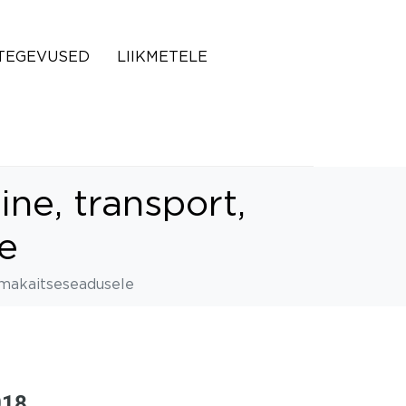
TEGEVUSED
LIIKMETELE
e, transport,
e
omakaitseseadusele
018