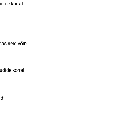
dide korral
das neid võib
dide korral
d;