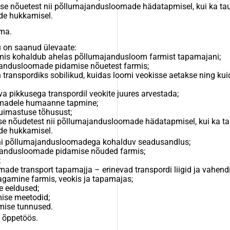
e nõuetest nii põllumajandusloomade hädatapmisel, kui ka tau
de hukkamisel.
ma.
u on saanud ülevaate:
mis kohaldub ahelas põllumajandusloom farmist tapamajani;
jandusloomade pidamise nõuetest farmis;
 transpordiks sobilikud, kuidas loomi veokisse aetakse ning kui
va pikkusega transpordil veokite juures arvestada;
omadele humaanne tapmine;
 uimastuse tõhusust;
 nõudetest nii põllumajandusloomade hädatapmisel, kui ka tau
de hukkamisel.
ni põllumajandusloomadega kohalduv seadusandlus;
jandusloomade pidamise nõuded farmis;
;
de transport tapamajja – erinevad transpordi liigid ja vahendi
gamine farmis, veokis ja tapamajas;
 eeldused;
ise meetodid;
mise tunnused.
e õppetöös.