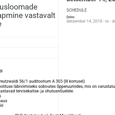
dusloomade
SCHEDULE
tapmine vastavalt
Date:
detsember 14, 2018 - to - 
e
di
reutzwaldi 56/1 auditoorium A 303 (III korrusel)
lituse läbiviimiseks sobivates õpperuumides, mis on varustatu
astavad tervisekaitse- ja ohutusnõuetele.
ö
paus
öö