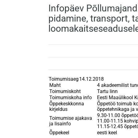
Infopäev Põllumajan
pidamine, transport, 
loomakaitseseadusel
Toimumisaeg
14.12.2018
Maht
4 akadeemilist tun
Toimumiskoht
Tartu linn
Toimumiskoha info
Eesti Maaülikool K
Õppekeskkonna
Õppetöö toimub koo
kirjeldus
õppetehnikaga ja v
9.30-11.00 õppetö
Toimumise ajakava
11.00-11.15 kohvi
ja lisainfo
11.15-12.45 õppet
Õppekeel
eesti keel