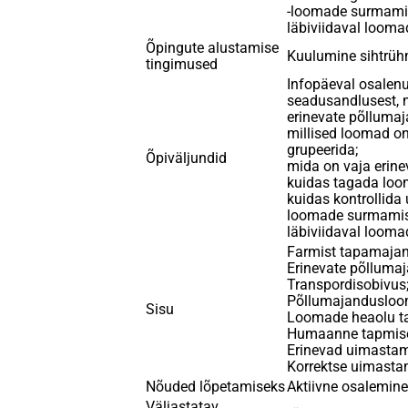
-loomade surmamis
läbiviidaval looma
Õpingute alustamise
Kuulumine sihtrüh
tingimused
Infopäeval osalen
seadusandlusest, 
erinevate põlluma
millised loomad on
grupeerida;
Õpiväljundid
mida on vaja erine
kuidas tagada lo
kuidas kontrollida
loomade surmamise
läbiviidaval looma
Farmist tapamaja
Erinevate põlluma
Transpordisobivus
Põllumajanduslooma
Sisu
Loomade heaolu ta
Humaanne tapmise
Erinevad uimastam
Korrektse uimasta
Nõuded lõpetamiseks
Aktiivne osalemin
Väljastatav