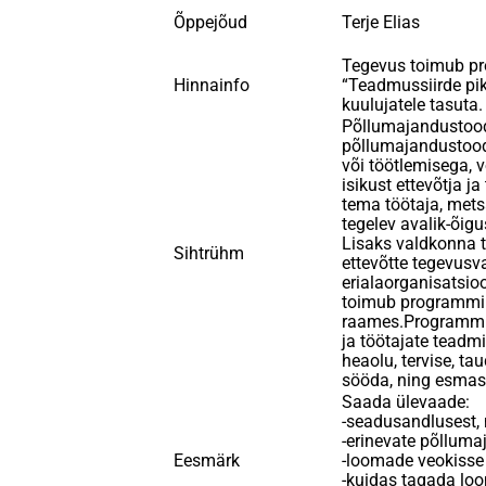
Õppejõud
Terje Elias
Tegevus toimub p
Hinnainfo
“Teadmussiirde pi
kuulujatele tasuta.
Põllumajandustood
põllumajandustood
või töötlemisega, 
isikust ettevõtja ja
tema töötaja, mets
tegelev avalik-õigus
Lisaks valdkonna 
Sihtrühm
ettevõtte tegevusv
erialaorganisatsio
toimub programmi 
raames.Programmi e
ja töötajate teadm
heaolu, tervise, ta
sööda, ning esmas
Saada ülevaade:
-seadusandlusest,
-erinevate põllum
Eesmärk
-loomade veokisse 
-kuidas tagada lo