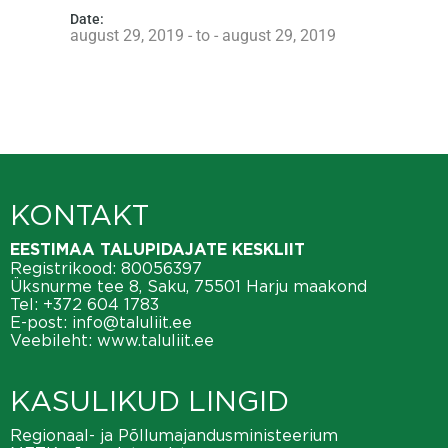
Date:
august 29, 2019 - to - august 29, 2019
KONTAKT
EESTIMAA TALUPIDAJATE KESKLIIT
Registrikood: 80056397
Üksnurme tee 8, Saku, 75501 Harju maakond
Tel:
+372 604 1783
E-post:
info@taluliit.ee
Veebileht:
www.taluliit.ee
KASULIKUD LINGID
Regionaal- ja Põllumajandusministeerium