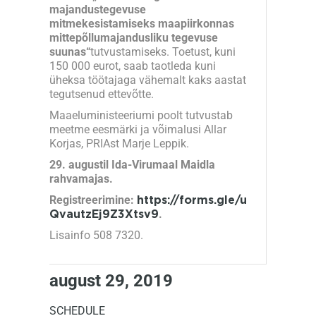
majandustegevuse
mitmekesistamiseks maapiirkonnas
mittepõllumajandusliku tegevuse
suunas“
tutvustamiseks. Toetust, kuni
150 000 eurot, saab taotleda kuni
üheksa töötajaga vähemalt kaks aastat
tegutsenud ettevõtte.
Maaeluministeeriumi poolt tutvustab
meetme eesmärki ja võimalusi Allar
Korjas, PRIAst Marje Leppik.
29. augustil Ida-Virumaal Maidla
rahvamajas.
Registreerimine:
https://forms.gle/u
.
QvautzEj9Z3Xtsv9
Lisainfo 508 7320.
august 29, 2019
SCHEDULE