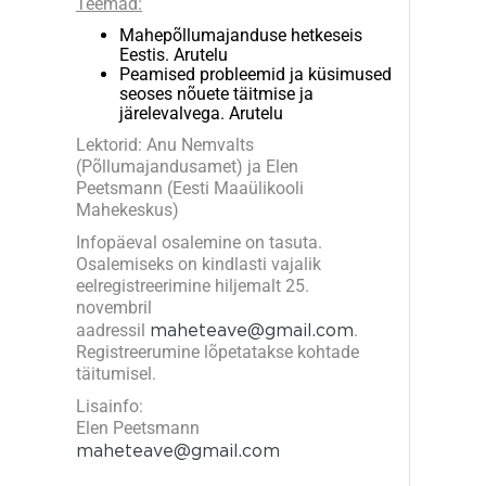
Teemad:
Mahepõllumajanduse hetkeseis
Eestis. Arutelu
Peamised probleemid ja küsimused
seoses nõuete täitmise ja
järelevalvega. Arutelu
Lektorid: Anu Nemvalts
(Põllumajandusamet) ja Elen
Peetsmann (Eesti Maaülikooli
Mahekeskus)
Infopäeval osalemine on tasuta.
Osalemiseks on kindlasti vajalik
eelregistreerimine hiljemalt 25.
novembril
aadressil
maheteave@gmail.com
.
Registreerumine lõpetatakse kohtade
täitumisel.
Lisainfo:
Elen Peetsmann
maheteave@gmail.com