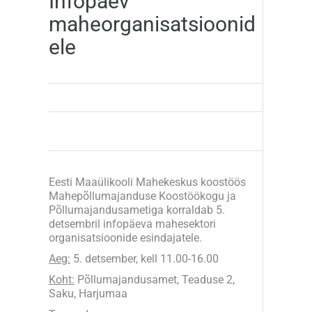
Infopäev
maheorganisatsioonid
ele
Eesti Maaülikooli Mahekeskus koostöös
Mahepõllumajanduse Koostöökogu ja
Põllumajandusametiga korraldab 5.
detsembril infopäeva mahesektori
organisatsioonide esindajatele.
Aeg:
5. detsember, kell 11.00-16.00
Koht:
Põllumajandusamet, Teaduse 2,
Saku, Harjumaa