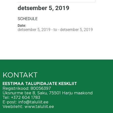
detsember 5, 2019
SCHEDULE
Date:
detsember 5, 2019 - to - detsember 5, 2019
KONTAKT
EESTIMAA TALUPIDAJATE KESKLIIT
Registrikood: 80056397
Üksnurme tee 8, Saku, 75501 Harju maakond
Tel:
+372 604 1783
E-post:
info@taluliit.ee
Veebileht:
www.taluliit.ee