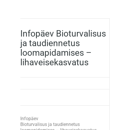
Infopäev Bioturvalisus
ja taudiennetus
loomapidamises –
lihaveisekasvatus
Infopäev
Bioturvalisus ja taudiennetus