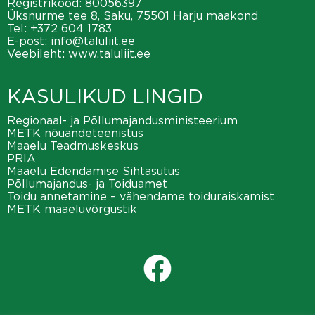
Registrikood: 80056397
Üksnurme tee 8, Saku, 75501 Harju maakond
Tel:
+372 604 1783
E-post:
info@taluliit.ee
Veebileht:
www.taluliit.ee
KASULIKUD LINGID
Regionaal- ja Põllumajandusministeerium
METK nõuandeteenistus
Maaelu Teadmuskeskus
PRIA
Maaelu Edendamise Sihtasutus
Põllumajandus- ja Toiduamet
Toidu annetamine – vähendame toiduraiskamist
METK maaeluvõrgustik