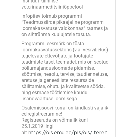
instituut kliinilise
veterinaarmeditsiiniõppetool
Infopäev toimub programmi
“Teadmussiirde pikaajaline programm
loomakasvatuse valdkonnas” raames ja
on sihtrühma kuulujatele tasuta.
Programmi eesmärk on tõsta
loomakasvatussektoris (v.a. vesiviljelus)
tegelevate ettevõtjate ja töötajate
teadmiste taset teemadel, mis on seotud
põllumajandusloomade pidamise,
söötmise, heaolu, tervise, taudiennetuse,
aretuse ja geneetiliste ressursside
säilitamise, ohutu ja kvaliteetse sööda,
ning esmase töötlemise kaudu
lisandväärtuse loomisega
Osalemissoovi korral on kindlasti vajalik
eelregistreerumine!
Registreeruda on võimalik kuni
25.1.2019 lingi
alt
https://ois.emu.ee/pls/ois/!tere.t