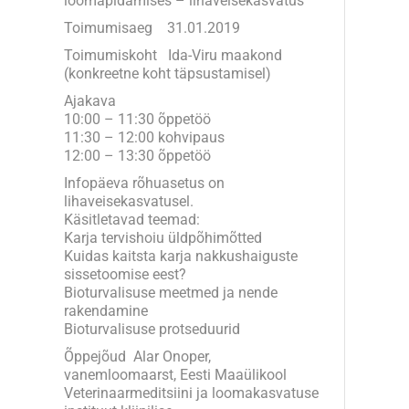
loomapidamises – lihaveisekasvatus
Toimumisaeg 31.01.2019
Toimumiskoht Ida-Viru maakond
(konkreetne koht täpsustamisel)
Ajakava
10:00 – 11:30 õppetöö
11:30 – 12:00 kohvipaus
12:00 – 13:30 õppetöö
Infopäeva rõhuasetus on
lihaveisekasvatusel.
Käsitletavad teemad:
Karja tervishoiu üldpõhimõtted
Kuidas kaitsta karja nakkushaiguste
sissetoomise eest?
Bioturvalisuse meetmed ja nende
rakendamine
Bioturvalisuse protseduurid
Õppejõud Alar Onoper,
vanemloomaarst, Eesti Maaülikool
Veterinaarmeditsiini ja loomakasvatuse