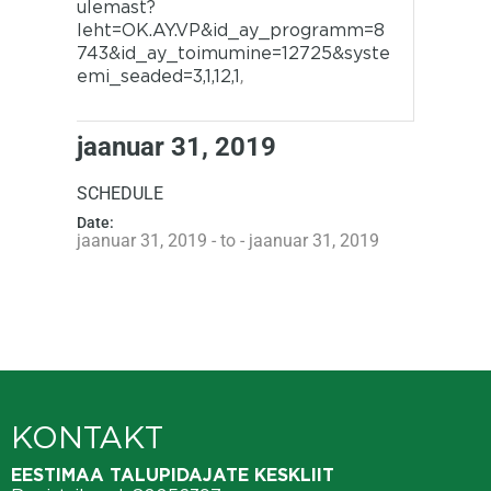
ulemast?
leht=OK.AY.VP&id_ay_programm=8
743&id_ay_toimumine=12725&syste
emi_seaded=3,1,12,1
,
jaanuar 31, 2019
SCHEDULE
Date:
jaanuar 31, 2019 - to - jaanuar 31, 2019
KONTAKT
EESTIMAA TALUPIDAJATE KESKLIIT