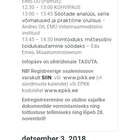
Eesti OÜ (Pärnus);
12:30 – 13:00 KOHVIPAUS
13:00 – 13:45
Söötade analüüs, selle
võimalused ja praktiline olulisus
–
Andres Olt, EMÜ Veterinaarmeditsiini
instituut
13:45 – 14:30
Inimtoiduks mittesobiv
toidukasutamine söödaks
– Eda
Ernes, Maaeluministeerium
Infopäev on sihtrühmale TASUTA.
NB!
Registreerige osalemissoov
varakult
või
www.pikk.ee
(vt
SIIN
sündmuste kalender) või EPKK
kodulehel
www.epkk.ee
Eelregistreerimine on oluline vajalike
dokumentide vormistamiseks ning
toitlustuse tellimiseks ning lõpeb
28
.
novembril!
detsember 3, 2018