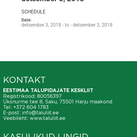
SCHEDULE
Date:
detsember 3, 2018 - to - detsember 3, 2018
KONTAKT
EESTIMAA TALUPIDAJATE KESKLIIT
Registrikood: 80056397
Üksnurme tee 8, Saku, 75501 Harju maakond
Tel:
+372 604 1783
E-post:
info@taluliit.ee
Veebileht:
www.taluliit.ee
KASULIKUD LINGID