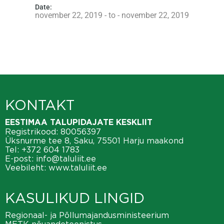
Date:
november 22, 2019 - to - november 22, 2019
KONTAKT
EESTIMAA TALUPIDAJATE KESKLIIT
Registrikood: 80056397
Üksnurme tee 8, Saku, 75501 Harju maakond
Tel:
+372 604 1783
E-post:
info@taluliit.ee
Veebileht:
www.taluliit.ee
KASULIKUD LINGID
Regionaal- ja Põllumajandusministeerium
METK nõuandeteenistus