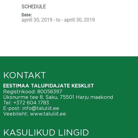
SCHEDULE
Date:
aprill 30, 2019 - to - aprill 30, 2019
KONTAKT
EESTIMAA TALUPIDAJATE KESKLIIT
Registrikood: 80056397
Üksnurme tee 8, Saku, 75501 Harju maakond
Tel:
+372 604 1783
E-post:
info@taluliit.ee
Veebileht:
www.taluliit.ee
KASULIKUD LINGID