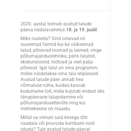
2020. aastal toimub avatud talude
päeva nädalavahetus
18. ja 19. juulil
.
Miks osaleda? Sind ootavad nii
suuremad farmid kui ka väiksemad
talud, põnevad loomad ja taimed, vinge
põllumajandustehnika, päris talutoit,
ekskursioonid, töötoad ja veel palju
põnevat. Igal talul on oma programm,
milles näidatakse oma talu eripärasid.
Avatud talude päev annab hea
võimaluse näha, kuidas kasvab
kodumaine toit, mida kujutab endast üks
tänapäevane talupidamine või
põllumajandusettevõte ning kui
mitmekesine on maaelu.
Millal sa viimati said kitsega tõtt
vaadata või proovida kombaini rooli
istuda? Tule avatud talude päeval