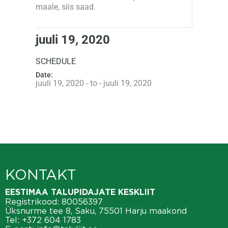
maale, siis saad.
juuli 19, 2020
SCHEDULE
Date:
juuli 19, 2020 - to - juuli 19, 2020
KONTAKT
EESTIMAA TALUPIDAJATE KESKLIIT
Registrikood: 80056397
Üksnurme tee 8, Saku, 75501 Harju maakond
Tel:
+372 604 1783