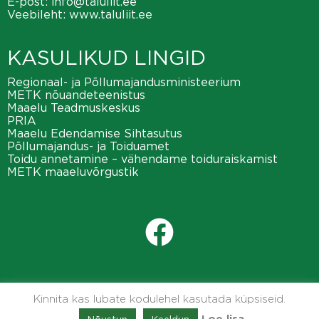
E-post:
info@taluliit.ee
Veebileht:
www.taluliit.ee
KASULIKUD LINGID
Regionaal- ja Põllumajandusministeerium
METK nõuandeteenistus
Maaelu Teadmuskeskus
PRIA
Maaelu Edendamise Sihtasutus
Põllumajandus- ja Toiduamet
Toidu annetamine – vähendame toiduraiskamist
METK maaeluvõrgustik
Kinnita kas lubate kodulehel kasutada küpsiseid.