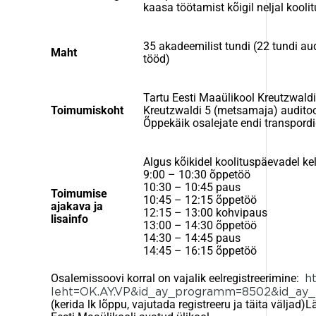
kaasa töötamist kõigil neljal kooli
35 akadeemilist tundi (22 tundi audi
Maht
tööd)
Tartu Eesti Maaülikool Kreutzwald
Toimumiskoht
Kreutzwaldi 5 (metsamaja) audito
Õppekäik osalejate endi transpordi
Algus kõikidel koolituspäevadel kel
9:00 – 10:30 õppetöö
10:30 – 10:45 paus
Toimumise
10:45 – 12:15 õppetöö
ajakava ja
12:15 – 13:00 kohvipaus
lisainfo
13:00 – 14:30 õppetöö
14:30 – 14:45 paus
14:45 – 16:15 õppetöö
Osalemissoovi korral on vajalik eelregistreerimine:
ht
leht=OK.AY.VP&id_ay_programm=8502&id_ay_to
(kerida lk lõppu, vajutada registreeru ja täita väljad)