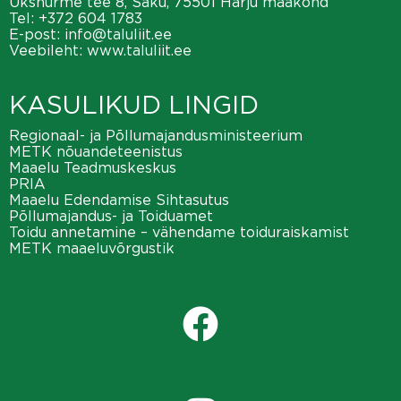
Üksnurme tee 8, Saku, 75501 Harju maakond
Tel:
+372 604 1783
E-post:
info@taluliit.ee
Veebileht:
www.taluliit.ee
KASULIKUD LINGID
Regionaal- ja Põllumajandusministeerium
METK nõuandeteenistus
Maaelu Teadmuskeskus
PRIA
Maaelu Edendamise Sihtasutus
Põllumajandus- ja Toiduamet
Toidu annetamine – vähendame toiduraiskamist
METK maaeluvõrgustik