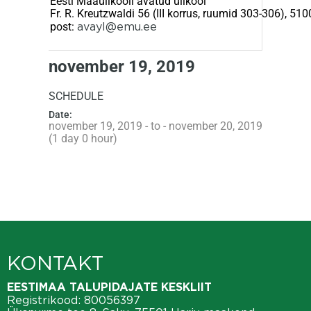
Eesti Maaülikooli avatud ülikool
Fr. R. Kreutzwaldi 56 (III korrus, ruumid 303-306), 51
post:
avayl@emu.ee
november 19, 2019
SCHEDULE
Date:
november 19, 2019 - to - november 20, 2019
(1 day 0 hour)
KONTAKT
EESTIMAA TALUPIDAJATE KESKLIIT
Registrikood: 80056397