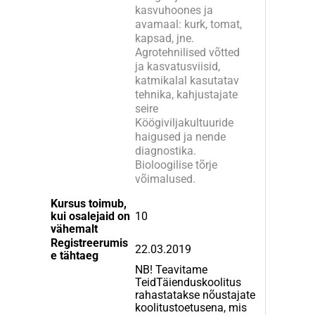
kasvuhoones ja
avamaal: kurk, tomat,
kapsad, jne.
Agrotehnilised võtted
ja kasvatusviisid,
katmikalal kasutatav
tehnika, kahjustajate
seire
Köögiviljakultuuride
haigused ja nende
diagnostika.
Bioloogilise tõrje
võimalused.
Kursus toimub,
kui osalejaid on
10
vähemalt
Registreerumis
22.03.2019
e tähtaeg
NB! Teavitame
TeidTäienduskoolitus
rahastatakse nõustajate
koolitustoetusena, mis