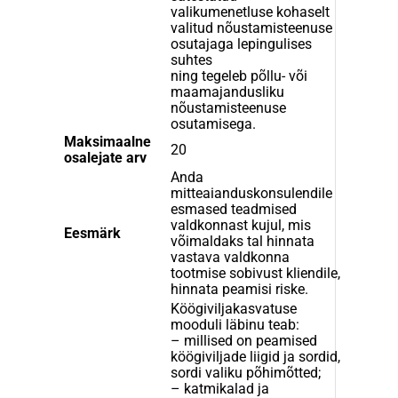
valikumenetluse kohaselt
valitud nõustamisteenuse
osutajaga lepingulises
suhtes
ning tegeleb põllu- või
maamajandusliku
nõustamisteenuse
osutamisega.
Maksimaalne
20
osalejate arv
Anda
mitteaianduskonsulendile
esmased teadmised
valdkonnast kujul, mis
Eesmärk
võimaldaks tal hinnata
vastava valdkonna
tootmise sobivust kliendile,
hinnata peamisi riske.
Köögiviljakasvatuse
mooduli läbinu teab:
– millised on peamised
köögiviljade liigid ja sordid,
sordi valiku põhimõtted;
– katmikalad ja