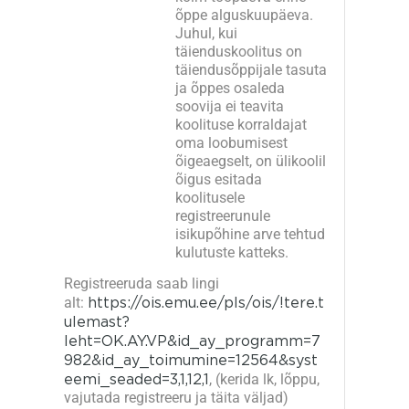
õppe alguskuupäeva.
Juhul, kui
täienduskoolitus on
täiendusõppijale tasuta
ja õppes osaleda
soovija ei teavita
koolituse korraldajat
oma loobumisest
õigeaegselt, on ülikoolil
õigus esitada
koolitusele
registreerunule
isikupõhine arve tehtud
kulutuste katteks.
Registreeruda saab lingi
alt:
https://ois.emu.ee/pls/ois/!tere.t
ulemast?
leht=OK.AY.VP&id_ay_programm=7
982&id_ay_toimumine=12564&syst
eemi_seaded=3,1,12,1
, (kerida lk, lõppu,
vajutada registreeru ja täita väljad)