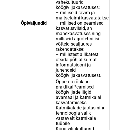
vahekultuurid
köögiviljakasvatuses;
– milliseid ravim ja
maitsetaimi kasvatatakse;
Õpiväljundid
– millised on peamised
kasvatusviisid, sh
mahekasvatuses ning
milliseid agrotehnilisi
võtteid sealjuures
rakendatakse;
– millistest allikatest
otsida põhjalikumat
informatsiooni ja
juhendeid
köögiviljakasvatusest.
Õppetöö rõhk on
praktikalPeamised
köögiviljade liigid
avamaal ja katmikalal
kasvatamiseks.
Katmikalade jaotus ning
tehnoloogia valik
vastavalt katmikala
tüübile
Köögiviljakultuurid