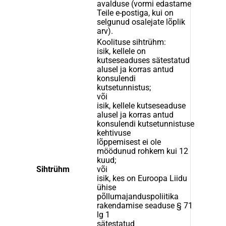
avalduse (vormi edastame
Teile e-postiga, kui on
selgunud osalejate lõplik
arv).
Koolituse sihtrühm:
isik, kellele on
kutseseaduses sätestatud
alusel ja korras antud
konsulendi
kutsetunnistus;
või
isik, kellele kutseseaduse
alusel ja korras antud
konsulendi kutsetunnistuse
kehtivuse
lõppemisest ei ole
möödunud rohkem kui 12
kuud;
Sihtrühm
või
isik, kes on Euroopa Liidu
ühise
põllumajanduspoliitika
rakendamise seaduse § 71
lg 1
sätestatud