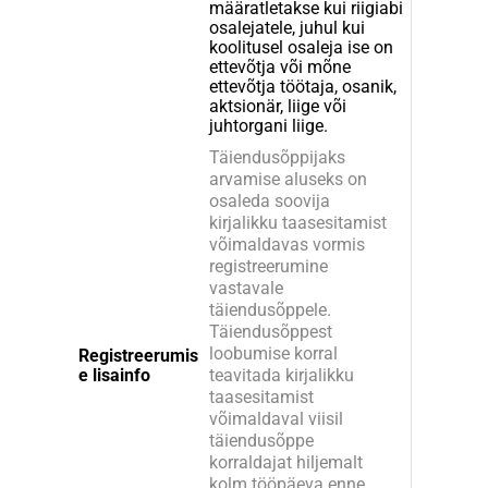
määratletakse kui riigiabi
osalejatele, juhul kui
koolitusel osaleja ise on
ettevõtja või mõne
ettevõtja töötaja, osanik,
aktsionär, liige või
juhtorgani liige.
Täiendusõppijaks
arvamise aluseks on
osaleda soovija
kirjalikku taasesitamist
võimaldavas vormis
registreerumine
vastavale
täiendusõppele.
Täiendusõppest
loobumise korral
Registreerumis
e lisainfo
teavitada kirjalikku
taasesitamist
võimaldaval viisil
täiendusõppe
korraldajat hiljemalt
kolm tööpäeva enne