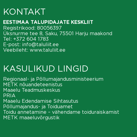
KONTAKT
EESTIMAA TALUPIDAJATE KESKLIIT
Registrikood: 80056397
Üksnurme tee 8, Saku, 75501 Harju maakond
Tel:
+372 604 1783
E-post:
info@taluliit.ee
Veebileht:
www.taluliit.ee
KASULIKUD LINGID
Regionaal- ja Põllumajandusministeerium
METK nõuandeteenistus
Maaelu Teadmuskeskus
PRIA
Maaelu Edendamise Sihtasutus
Põllumajandus- ja Toiduamet
Toidu annetamine – vähendame toiduraiskamist
METK maaeluvõrgustik