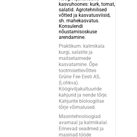
kasvuhoones: kurk, tomat,
salatid. Agrotehnilised
võtted ja kasvatusviisid,
sh. mahekasvatus.
Konsulendi
nõustamisoskuse
arendamine.
Praktikum: katmikala
kurgi, salatite ja
maitsetaimede
kasvatamine. Õpe
tootmisettevõttes
Grüne Fee Eesti AS,
(Lohkva).
Köögiviljakultuuride
kahjurid ja nende tõrje.
Kahjurite bioloogilise
tõrje võimalused.
Masintehnoloogiad
avamaal ja katmikalal.
Erinevad seadmed ja
masinad tööde