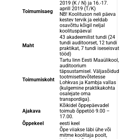
2019 (K / N) ja 16.-17.
aprill 2019 (T/K)
Toimumisaeg
NB! Koolituson neli päeva
kestev tervik ja eeldab
osavõttu kõigil neljal
koolituspäeval
43 akadeemilist tundi (24
tundi auditoorset, 12 tundi
Maht
praktikat, 7 tundi iseseisvat
tööd)
Tartu linn Eesti Maaülikool,
auditoorium
täpsustamisel. Väljasõidud
tootmisettevõtetesse
Toimumiskoht
Lohkvas ja Kambja vallas
(kulgemine praktikakohta
osalejate oma
transpordiga).
Kõikidel õppepäevadel
Ajakava
toimub õppetöö 9.00 –
17.00.
Õppekeel
eesti keel
Õpe viiakse läbi ühe või
mitme koolitaja poolt,