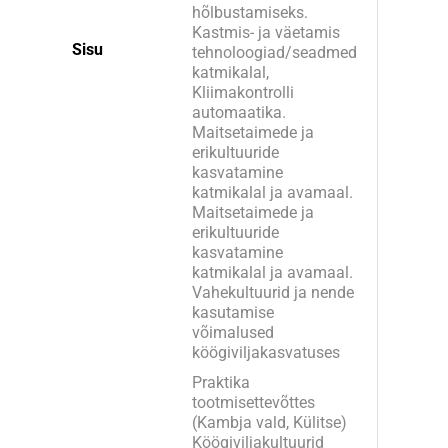
hõlbustamiseks.
Kastmis- ja väetamis
Sisu
tehnoloogiad/seadmed
katmikalal,
Kliimakontrolli
automaatika.
Maitsetaimede ja
erikultuuride
kasvatamine
katmikalal ja avamaal.
Maitsetaimede ja
erikultuuride
kasvatamine
katmikalal ja avamaal.
Vahekultuurid ja nende
kasutamise
võimalused
köögiviljakasvatuses
Praktika
tootmisettevõttes
(Kambja vald, Külitse)
Köögiviljakultuurid