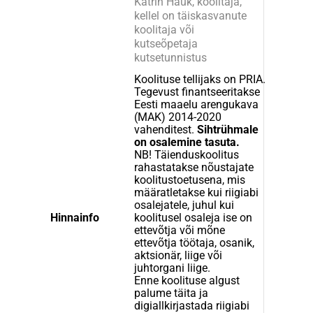
Katrin Hauk, koolitaja,
kellel on täiskasvanute
koolitaja või
kutseõpetaja
kutsetunnistus
Koolituse tellijaks on PRIA.
Tegevust finantseeritakse
Eesti maaelu arengukava
(MAK) 2014-2020
vahenditest.
Sihtrühmale
on osalemine tasuta.
NB! Täienduskoolitus
rahastatakse nõustajate
koolitustoetusena, mis
määratletakse kui riigiabi
osalejatele, juhul kui
Hinnainfo
koolitusel osaleja ise on
ettevõtja või mõne
ettevõtja töötaja, osanik,
aktsionär, liige või
juhtorgani liige.
Enne koolituse algust
palume täita ja
digiallkirjastada riigiabi