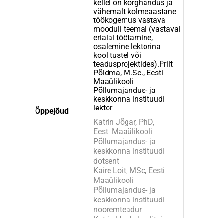
kellel on kõrgharidus ja
vähemalt kolmeaastane
töökogemus vastava
mooduli teemal (vastaval
erialal töötamine,
osalemine lektorina
koolitustel või
teadusprojektides).Priit
Põldma, M.Sc., Eesti
Maaülikooli
Põllumajandus- ja
keskkonna instituudi
lektor
Õppejõud
Katrin Jõgar, PhD,
Eesti Maaülikooli
Põllumajandus- ja
keskkonna instituudi
dotsent
Kaire Loit, MSc, Eesti
Maaülikooli
Põllumajandus- ja
keskkonna instituudi
nooremteadur