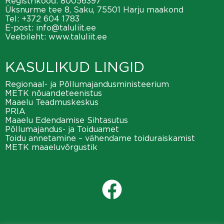
Registrikood: 80056397
Üksnurme tee 8, Saku, 75501 Harju maakond
Tel:
+372 604 1783
E-post:
info@taluliit.ee
Veebileht:
www.taluliit.ee
KASULIKUD LINGID
Regionaal- ja Põllumajandusministeerium
METK nõuandeteenistus
Maaelu Teadmuskeskus
PRIA
Maaelu Edendamise Sihtasutus
Põllumajandus- ja Toiduamet
Toidu annetamine – vähendame toiduraiskamist
METK maaeluvõrgustik