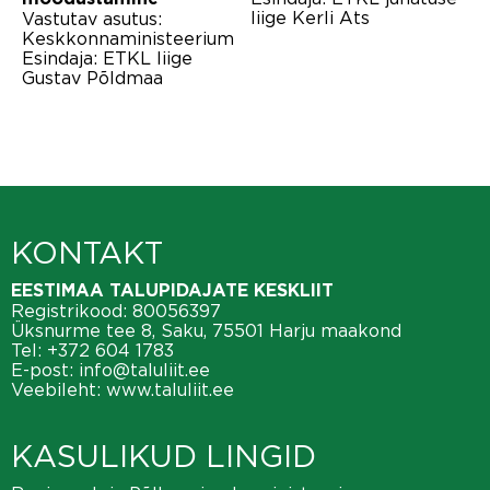
liige Kerli Ats
Vastutav asutus:
Keskkonnaministeerium
Esindaja: ETKL liige
Gustav Põldmaa
KONTAKT
EESTIMAA TALUPIDAJATE KESKLIIT
Registrikood: 80056397
Üksnurme tee 8, Saku, 75501 Harju maakond
Tel:
+372 604 1783
E-post:
info@taluliit.ee
Veebileht:
www.taluliit.ee
KASULIKUD LINGID