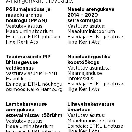
Alljärgenvalt ülevaade:
Põllumajanduse ja
Maaelu arengukava
maaelu arengu
2014 – 2020
nõukogu (PMAN)
seirekomisjon
Vastutav asutus:
Vastutav asutus:
Maaeluministeerium
Maaeluministeerium
Esindaja: ETKL juhatuse
Esindaja: ETKL juhatuse
liige Kerli Ats
liige Kerli Ats
Teadmussiirde PIP
Maaeluvõrgustiku
ühistegevuse
koostöökogu
Vastutav asundus:
valdkonnas
Maamajanduse
Vastutav asutus: Eesti
Infokeskus
Maaülikool
Esindaja: ETKL juhatuse
Esindaja: ETKL nõukogu
liige Kerli Ats
esimees Kalle Hamburg
Lambakasvatuse
Lihaveisekasvatuse
arengukava
ümarlaud
Vastutav asutus:
ettevalmistav töörühm
Maaeluministeerium
Vastutav asutus:
Esindaja: ETKL juhatuse
Maaeluministeerium
liige Kerli Ats
Esindaja: ETKL juhatuse