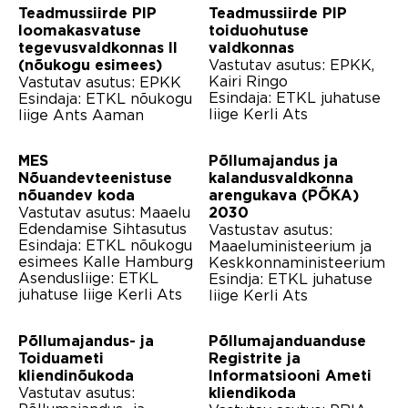
Teadmussiirde PIP
Teadmussiirde PIP
loomakasvatuse
toiduohutuse
tegevusvaldkonnas II
valdkonnas
Vastutav asutus: EPKK,
(nõukogu esimees)
Kairi Ringo
Vastutav asutus: EPKK
Esindaja: ETKL juhatuse
Esindaja: ETKL nõukogu
liige Kerli Ats
liige Ants Aaman
MES
Põllumajandus ja
Nõuandevteenistuse
kalandusvaldkonna
nõuandev koda
arengukava (PÕKA)
Vastutav asutus: Maaelu
2030
Edendamise Sihtasutus
Vastustav asutus:
Esindaja: ETKL nõukogu
Maaeluministeerium ja
esimees Kalle Hamburg
Keskkonnaministeerium
Asendusliige: ETKL
Esindja: ETKL juhatuse
juhatuse liige Kerli Ats
liige Kerli Ats
Põllumajandus- ja
Põllumajanduanduse
Toiduameti
Registrite ja
kliendinõukoda
Informatsiooni Ameti
Vastutav asutus:
kliendikoda