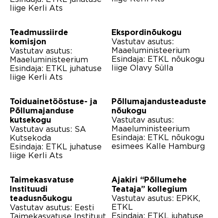
liige Kerli Ats
Teadmussiirde
Ekspordinõukogu
Vastutav asutus:
komisjon
Maaeluministeerium
Vastutav asutus:
Esindaja: ETKL nõukogu
Maaeluministeerium
liige Olavy Sülla
Esindaja: ETKL juhatuse
liige Kerli Ats
Toiduainetööstuse- ja
Põllumajandusteaduste
Põllumajanduse
nõukogu
Vastutav asutus:
kutsekogu
Maaeluministeerium
Vastutav asutus: SA
Esindaja: ETKL nõukogu
Kutsekoda
esimees Kalle Hamburg
Esindaja: ETKL juhatuse
liige Kerli Ats
Taimekasvatuse
Ajakiri “Põllumehe
Instituudi
Teataja” kollegium
Vastutav asutus: EPKK,
teadusnõukogu
ETKL
Vastutav asutus: Eesti
Esindaja: ETKL juhatuse
Taimekasvatuse Instituut