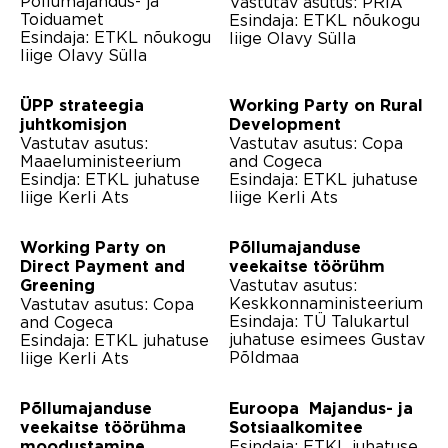
Põllumajandus- ja
Vastutav asutus: PRIA
Toiduamet
Esindaja: ETKL nõukogu
Esindaja: ETKL nõukogu
liige Olavy Sülla
liige Olavy Sülla
ÜPP strateegia
Working Party on Rural
juhtkomisjon
Development
Vastutav asutus:
Vastutav asutus: Copa
Maaeluministeerium
and Cogeca
Esindja: ETKL juhatuse
Esindaja: ETKL juhatuse
liige Kerli Ats
liige Kerli Ats
Working Party on
Põllumajanduse
Direct Payment and
veekaitse töörühm
Vastutav asutus:
Greening
Keskkonnaministeerium
Vastutav asutus: Copa
Esindaja: TÜ Talukartul
and Cogeca
juhatuse esimees Gustav
Esindaja: ETKL juhatuse
Põldmaa
liige Kerli Ats
Põllumajanduse
Euroopa Majandus- ja
veekaitse töörühma
Sotsiaalkomitee
Esindaja: ETKL juhatuse
moodustamine