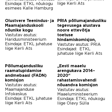
liige Kerli Ats
Esindaja: ETKL nõukogu
esimees Kalle Hamburg
Olustvere Teenindus- ja
PRIA põllumajandusliku
Maamajanduskooli
tegevusega alustava
nõunike kogu
noore ettevõtja
Vastutav asutus:
toetuse
Haridusministeerium
hindamiskomisjon,
Esindaja: ETKL juhatuse
Vastutav asutus: PRIA
liige Kerli Ats
Esindajad: ETKL
juhatuse liige Kerli Ats
Põllumajandusliku
„Eesti maaelu
raamatupidamise
arengukava 2014–
andmebaasi (FADN)
2020“
komisjon
rahastamisvahendi
Vastutav asutus:
nõuandva komisjon
Maamajanduse
Vastutav asutus:
Infokeskus
Maaeluministeerium
Esindaja: ETKL juhatuse
Esindaja: ETKL nõukogu
liige Kerli Ats
liige Olavy Sülla