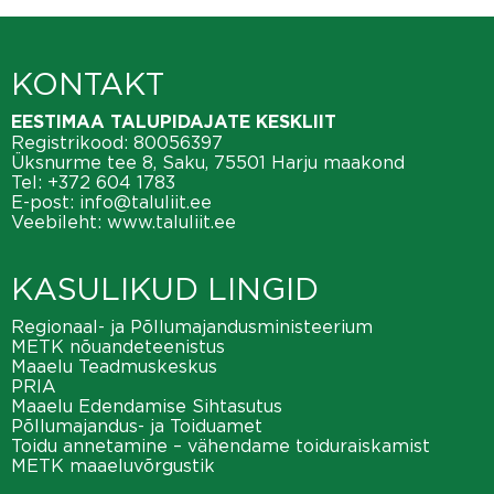
KONTAKT
EESTIMAA TALUPIDAJATE KESKLIIT
Registrikood: 80056397
Üksnurme tee 8, Saku, 75501 Harju maakond
Tel:
+372 604 1783
E-post:
info@taluliit.ee
Veebileht:
www.taluliit.ee
KASULIKUD LINGID
Regionaal- ja Põllumajandusministeerium
METK nõuandeteenistus
Maaelu Teadmuskeskus
PRIA
Maaelu Edendamise Sihtasutus
Põllumajandus- ja Toiduamet
Toidu annetamine – vähendame toiduraiskamist
METK maaeluvõrgustik