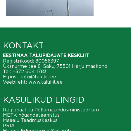
KONTAKT
EESTIMAA TALUPIDAJATE KESKLIIT
Registrikood: 80056397
Üksnurme tee 8, Saku, 75501 Harju maakond
Tel:
+372 604 1783
E-post:
info@taluliit.ee
Veebileht:
www.taluliit.ee
KASULIKUD LINGID
Regionaal- ja Põllumajandusministeerium
METK nõuandeteenistus
Maaelu Teadmuskeskus
PRIA
Maaelu Edendamise Sihtasutus